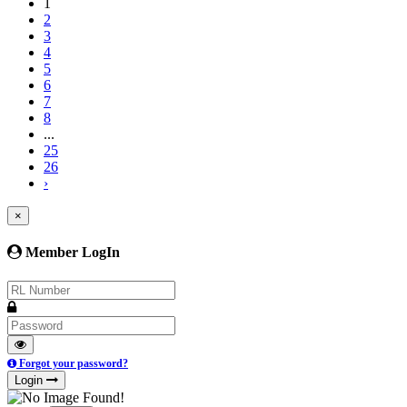
1
2
3
4
5
6
7
8
...
25
26
›
×
Member LogIn
Forgot your password?
Login