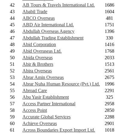
42
AB Tours & Travels International Ltd.
1686
43
Ababil Trade
1604
44
ABCO Overseas
481
45
ABD Air International Ltd.
1751
46
Abdullah Overseas Agency
1396
47
Abdullah Trading Establishment
330
48
Abid Corporation
1416
49
Abid Overaseas Ltd.
1768
50
Abida Overseas
2033
51
Abir & Brothers
1513
52
Abira Overseas
2561
53
Abrar Amin Overseas
2675
54
Abrar Nuha Human Resource (Pvt.) Ltd.
1996
55
Abroad Care
2291
56
Abu Yasir Establishment
325
57
Access Partner International
2958
58
Access Point
2850
59
Accurate Global Services
2288
60
Achieve Overseas
2901
61
Across Boundaries Export Import Ltd.
1018