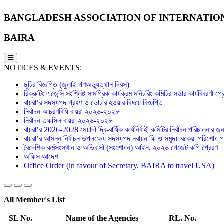
BANGLADESH ASSOCIATION OF INTERNATIO
BAIRA
NOTICES & EVENTS:
ছুটির বিজ্ঞপ্তি (জুলাই গণঅভ্যুত্থান দিবস)
রিক্রুটিং এজেন্সি সংশ্লিষ্ট সামগ্রিক কার্যক্রম মনিটরিং কমিটির সভার কার্যবিবরণী প
বায়রা’র সদস্যপদ গ্রহণ ও ভোটার হওয়ার বিষয়ে বিজ্ঞপ্তি
নির্বাচন আচরণবিধি বায়রা ২০২৬-২০২৮
নির্বাচন তফসিল বায়রা ২০২৬-২০২৮
বায়রা’র 2026-2028 মেয়াদী দ্বি-বার্ষিক কার্যনির্বাহী কমিটির নির্বাচন পরিচালনার জন্
বায়রা’র আসন্ন নির্বাচন উপলক্ষ্যে সদস্যপদ নবায়ন ফি ও সমুদয় বকেয়া পরিশোধ প্র
বৈদেশিক কর্মসংস্থান ও অভিবাসী (সংশোধন) আইন, ২০২৬ গেজেট কপি প্রেরণ
অফিস আদেশ
Office Order (in favour of Secretary, BAIRA to travel USA)
All Member's List
SL No.
Name of the Agencies
RL. No.