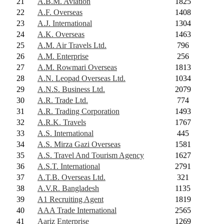
21
A.B.M. Aviation
1825
22
A.F. Overseas
1408
23
A.J. International
1304
24
A.K. Overseas
1463
25
A.M. Air Travels Ltd.
796
26
A.M. Enterprise
256
27
A.M. Rowmari Overseas
1813
28
A.N. Leopad Overseas Ltd.
1034
29
A.N.S. Business Ltd.
2079
30
A.R. Trade Ltd.
774
31
A.R. Trading Corporation
1493
32
A.R.K. Travels
1767
33
A.S. International
445
34
A.S. Mirza Gazi Overseas
1581
35
A.S. Travel And Tourism Agency
1627
36
A.S.T. International
2791
37
A.T.B. Overseas Ltd.
321
38
A.V.R. Bangladesh
1135
39
A1 Recruiting Agent
1819
40
AAA Trade International
2565
41
Aariz Enterprise
1269