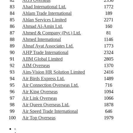
82
AGS Overseas
2356
83
Ahad International Ltd.
1772
84
Ahlam Trade International
189
85
Ahlan Services Limited
2271
86
Ahmad Al-Amin Ltd.
160
87
Ahmed & Company (Pvt.) Ltd.
81
88
Ahmed International
1146
89
Ahnaf Ayat Associates Ltd.
1773
90
AHP Trade International
2324
91
AIIM Global Limited
2805
92
AIM Overseas
1370
93
Aim-Vision HR Solution Limited
2416
94
Air Birds Express Ltd.
1489
95
Air Connection Overseas Ltd.
716
96
Air King Overseas
1094
97
Air Link Overseas
1066
98
Air Queen Overseas Ltd.
1878
99
Air Speed Trade International
646
100
Air Top Overseas
1979
‹