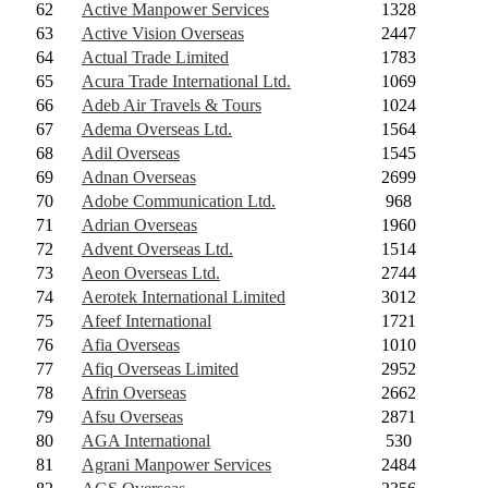
62
Active Manpower Services
1328
63
Active Vision Overseas
2447
64
Actual Trade Limited
1783
65
Acura Trade International Ltd.
1069
66
Adeb Air Travels & Tours
1024
67
Adema Overseas Ltd.
1564
68
Adil Overseas
1545
69
Adnan Overseas
2699
70
Adobe Communication Ltd.
968
71
Adrian Overseas
1960
72
Advent Overseas Ltd.
1514
73
Aeon Overseas Ltd.
2744
74
Aerotek International Limited
3012
75
Afeef International
1721
76
Afia Overseas
1010
77
Afiq Overseas Limited
2952
78
Afrin Overseas
2662
79
Afsu Overseas
2871
80
AGA International
530
81
Agrani Manpower Services
2484