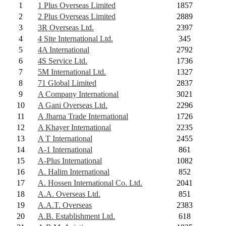
1
1 Plus Overseas Limited
1857
2
2 Plus Overseas Limited
2889
3
3R Overseas Ltd.
2397
4
4 Site International Ltd.
345
5
4A International
2792
6
4S Service Ltd.
1736
7
5M International Ltd.
1327
8
71 Global Limited
2837
9
A Company International
3021
10
A Gani Overseas Ltd.
2296
11
A Jharna Trade International
1726
12
A Khayer International
2235
13
A T International
2455
14
A-1 International
861
15
A-Plus International
1082
16
A. Halim International
852
17
A. Hossen International Co. Ltd.
2041
18
A.A. Overseas Ltd.
851
19
A.A.T. Overseas
2383
20
A.B. Establishment Ltd.
618