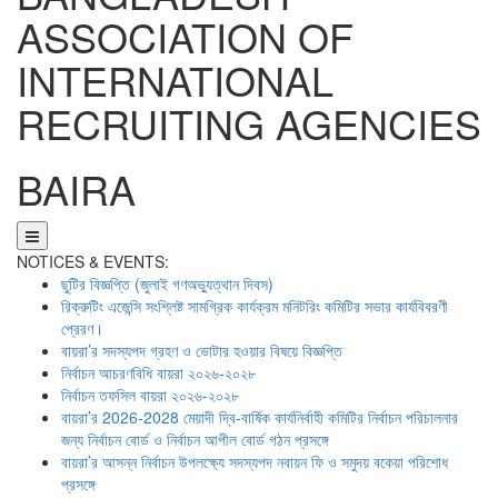
ASSOCIATION OF
INTERNATIONAL
RECRUITING AGENCIES
BAIRA
NOTICES & EVENTS:
ছুটির বিজ্ঞপ্তি (জুলাই গণঅভ্যুত্থান দিবস)
রিক্রুটিং এজেন্সি সংশ্লিষ্ট সামগ্রিক কার্যক্রম মনিটরিং কমিটির সভার কার্যবিবরণী
প্রেরণ।
বায়রা’র সদস্যপদ গ্রহণ ও ভোটার হওয়ার বিষয়ে বিজ্ঞপ্তি
নির্বাচন আচরণবিধি বায়রা ২০২৬-২০২৮
নির্বাচন তফসিল বায়রা ২০২৬-২০২৮
বায়রা’র 2026-2028 মেয়াদী দ্বি-বার্ষিক কার্যনির্বাহী কমিটির নির্বাচন পরিচালনার
জন্য নির্বাচন বোর্ড ও নির্বাচন আপীল বোর্ড গঠন প্রসঙ্গে
বায়রা’র আসন্ন নির্বাচন উপলক্ষ্যে সদস্যপদ নবায়ন ফি ও সমুদয় বকেয়া পরিশোধ
প্রসঙ্গে