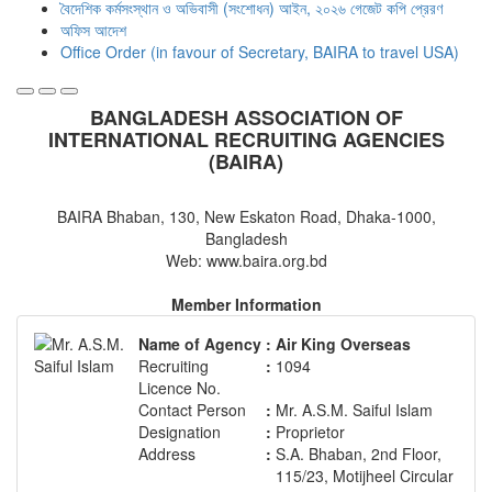
বৈদেশিক কর্মসংস্থান ও অভিবাসী (সংশোধন) আইন, ২০২৬ গেজেট কপি প্রেরণ
অফিস আদেশ
Office Order (in favour of Secretary, BAIRA to travel USA)
BANGLADESH ASSOCIATION OF
INTERNATIONAL RECRUITING AGENCIES
(BAIRA)
BAIRA Bhaban, 130, New Eskaton Road, Dhaka-1000,
Bangladesh
Web: www.baira.org.bd
Member Information
Name of Agency
:
Air King Overseas
Recruiting
:
1094
Licence No.
Contact Person
:
Mr. A.S.M. Saiful Islam
Designation
:
Proprietor
Address
:
S.A. Bhaban, 2nd Floor,
115/23, Motijheel Circular