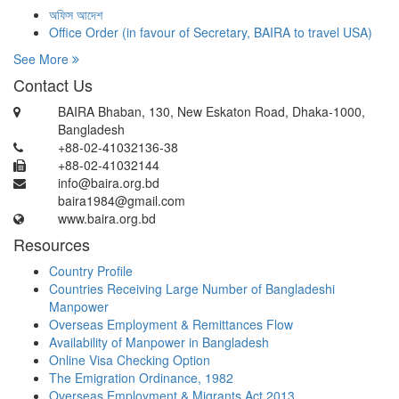
অফিস আদেশ
Office Order (in favour of Secretary, BAIRA to travel USA)
See More
Contact Us
BAIRA Bhaban, 130, New Eskaton Road, Dhaka-1000,
Bangladesh
+88-02-41032136-38
+88-02-41032144
info@baira.org.bd
baira1984@gmail.com
www.baira.org.bd
Resources
Country Profile
Countries Receiving Large Number of Bangladeshi
Manpower
Overseas Employment & Remittances Flow
Availability of Manpower in Bangladesh
Online Visa Checking Option
The Emigration Ordinance, 1982
Overseas Employment & Migrants Act 2013