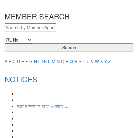
MEMBER SEARCH
Search
A
B
C
D
E
F
G
H
I
J
K
L
M
N
O
P
Q
R
S
T
U
V
W
X
Y
Z
NOTICES
বায়রা’র সদস্যপদ গ্রহণ ও ভোটার ...