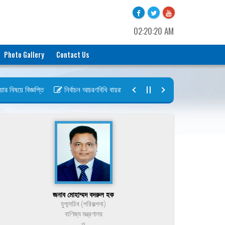
02:20:20 AM
Photo Gallery
Contact Us
িষয়ে বিজ্ঞপ্তি
নির্বাচন আচরণবিধি বায়রা ২০২৬-২০২৮
নির্বাচন তফসিল বায়র
জনাব মোহাম্মদ বদরুল হক
যুগ্মসচিব (পরিকল্পনা)
বাণিজ্য মন্ত্রণালয়
ও