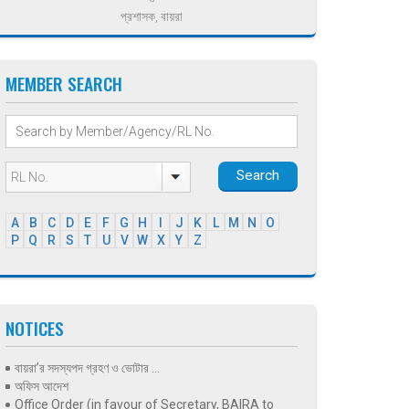
প্রশাসক, বায়রা
MEMBER SEARCH
Search
A
B
C
D
E
F
G
H
I
J
K
L
M
N
O
P
Q
R
S
T
U
V
W
X
Y
Z
NOTICES
বায়রা’র সদস্যপদ গ্রহণ ও ভোটার ...
অফিস আদেশ
Office Order (in favour of Secretary, BAIRA to