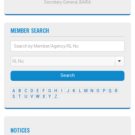
Secretary General, BAIRA
MEMBER SEARCH
Search
A
B
C
D
E
F
G
H
I
J
K
L
M
N
O
P
Q
R
S
T
U
V
W
X
Y
Z
NOTICES