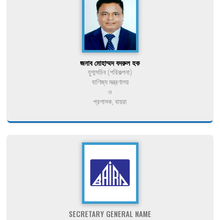
জনাব মোহাম্মদ বদরুল হক
যুগ্মসচিব (পরিকল্পনা)
বাণিজ্য মন্ত্রণালয়
ও
প্রশাসক, বায়রা
SECRETARY GENERAL NAME