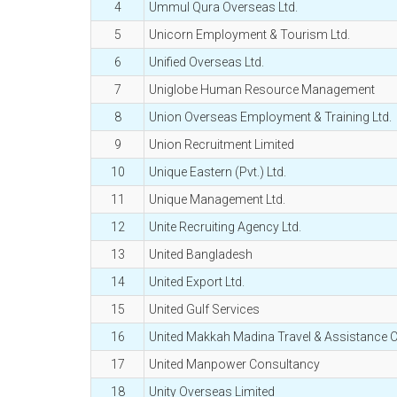
4
Ummul Qura Overseas Ltd.
5
Unicorn Employment & Tourism Ltd.
6
Unified Overseas Ltd.
7
Uniglobe Human Resource Management
8
Union Overseas Employment & Training Ltd.
9
Union Recruitment Limited
10
Unique Eastern (Pvt.) Ltd.
11
Unique Management Ltd.
12
Unite Recruiting Agency Ltd.
13
United Bangladesh
14
United Export Ltd.
15
United Gulf Services
16
United Makkah Madina Travel & Assistance Co
17
United Manpower Consultancy
18
Unity Overseas Limited