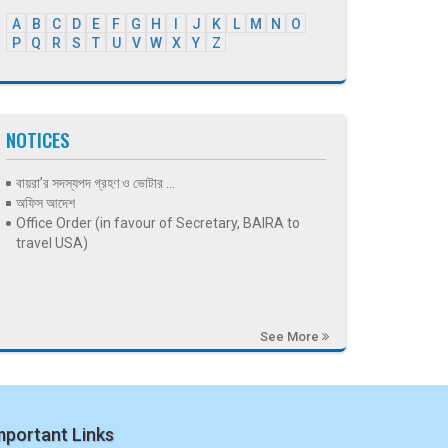
A
B
C
D
E
F
G
H
I
J
K
L
M
N
O
P
Q
R
S
T
U
V
W
X
Y
Z
NOTICES
বায়রা’র সদস্যপদ গ্রহণ ও ভোটার ...
অফিস আদেশ
Office Order (in favour of Secretary, BAIRA to
travel USA)
See More
mportant Links