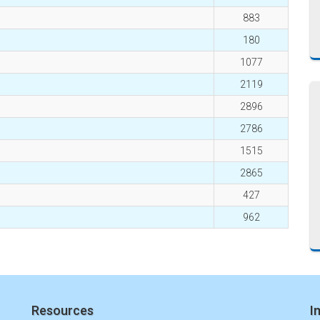
883
180
1077
2119
2896
2786
1515
2865
427
962
Resources
I