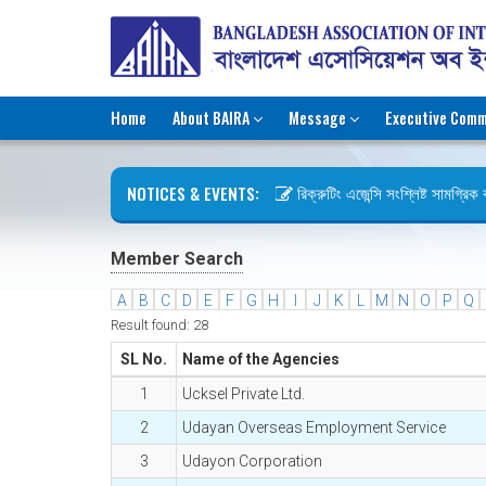
Home
About BAIRA
Message
Executive Comm
NOTICES & EVENTS:
রিক্রুটিং এজেন্সি সংশ্লিষ্ট সামগ্রিক কা
ছুটির বিজ্ঞপ্তি (জুলাই গণঅভ্যুত্থান দিব
Member Search
A
B
C
D
E
F
G
H
I
J
K
L
M
N
O
P
Q
Result found: 28
SL No.
Name of the Agencies
1
Ucksel Private Ltd.
2
Udayan Overseas Employment Service
3
Udayon Corporation