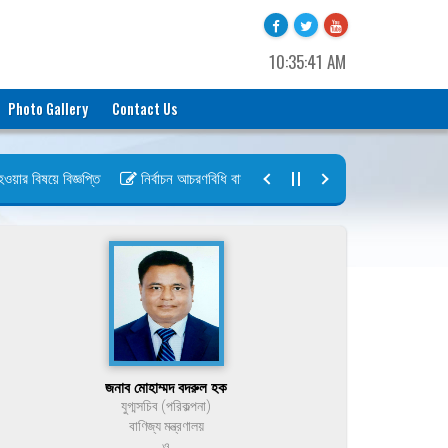
10:35:41 AM
Photo Gallery
Contact Us
 বিষয়ে বিজ্ঞপ্তি
নির্বাচন আচরণবিধি বায়রা ২০২৬-২০২৮
নির্বাচন তফসিল বা
জনাব মোহাম্মদ বদরুল হক
যুগ্মসচিব (পরিকল্পনা)
বাণিজ্য মন্ত্রণালয়
ও