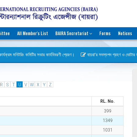
ittee
All Member's List
BAIRA Secretariat
Forms
Notices
র্যক্রম মনিটরিং কমিটির সভার কার্যবিবরণী প্রেরণ।
বায়রা’র সদস্যপদ গ্রহণ ও ভোটার হওয়ার
স)
R
S
T
U
V
W
X
Y
Z
RL. No.
399
1349
1031