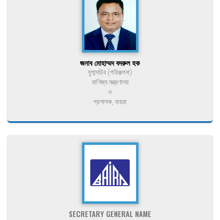
জনাব মোহাম্মদ বদরুল হক
যুগ্মসচিব (পরিকল্পনা)
বাণিজ্য মন্ত্রণালয়
ও
প্রশাসক, বায়রা
SECRETARY GENERAL NAME