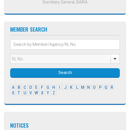
Secretary General, BAIRA
MEMBER SEARCH
Search
A
B
C
D
E
F
G
H
I
J
K
L
M
N
O
P
Q
R
S
T
U
V
W
X
Y
Z
NOTICES