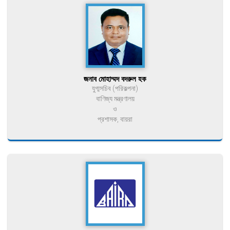
জনাব মোহাম্মদ বদরুল হক
যুগ্মসচিব (পরিকল্পনা)
বাণিজ্য মন্ত্রণালয়
ও
প্রশাসক, বায়রা