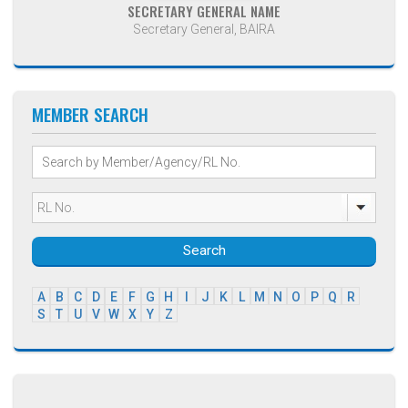
SECRETARY GENERAL NAME
Secretary General, BAIRA
MEMBER SEARCH
Search
A
B
C
D
E
F
G
H
I
J
K
L
M
N
O
P
Q
R
S
T
U
V
W
X
Y
Z