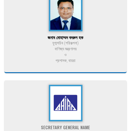
জনাব মোহাম্মদ বদরুল হক
যুগ্মসচিব (পরিকল্পনা)
বাণিজ্য মন্ত্রণালয়
ও
প্রশাসক, বায়রা
SECRETARY GENERAL NAME