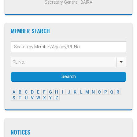
Secretary General, BAIRA
MEMBER SEARCH
Search
A
B
C
D
E
F
G
H
I
J
K
L
M
N
O
P
Q
R
S
T
U
V
W
X
Y
Z
NOTICES