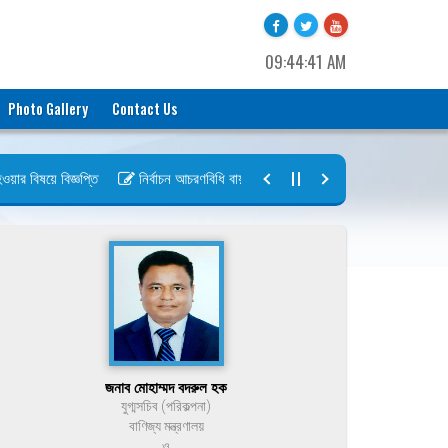
09:44:41 AM
Photo Gallery
Contact Us
র বিষয়ে বিজ্ঞপ্তি
নির্বাচন আচরণবিধি বায়রা ২০২৬-২০২৮
নির্বাচন তফসিল বা
জনাব মোহাম্মদ বদরুল হক
যুগ্মসচিব (পরিকল্পনা)
বাণিজ্য মন্ত্রণালয়
ও