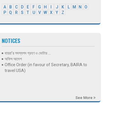
A
B
C
D
E
F
G
H
I
J
K
L
M
N
O
P
Q
R
S
T
U
V
W
X
Y
Z
NOTICES
বায়রা’র সদস্যপদ গ্রহণ ও ভোটার ...
অফিস আদেশ
Office Order (in favour of Secretary, BAIRA to
travel USA)
See More