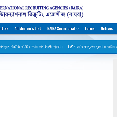
ittee
All Member's List
BAIRA Secretariat
Forms
Notices
র্যক্রম মনিটরিং কমিটির সভার কার্যবিবরণী প্রেরণ।
বায়রা’র সদস্যপদ গ্রহণ ও ভোটার হওয়া
বস)