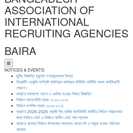
ASSOCIATION OF
INTERNATIONAL
RECRUITING AGENCIES
BAIRA
NOTICES & EVENTS:
ছুটির বিজ্ঞপ্তি (জুলাই গণঅভ্যুত্থান দিবস)
রিক্রুটিং এজেন্সি সংশ্লিষ্ট সামগ্রিক কার্যক্রম মনিটরিং কমিটির সভার কার্যবিবরণী
প্রেরণ।
বায়রা’র সদস্যপদ গ্রহণ ও ভোটার হওয়ার বিষয়ে বিজ্ঞপ্তি
নির্বাচন আচরণবিধি বায়রা ২০২৬-২০২৮
নির্বাচন তফসিল বায়রা ২০২৬-২০২৮
বায়রা’র 2026-2028 মেয়াদী দ্বি-বার্ষিক কার্যনির্বাহী কমিটির নির্বাচন পরিচালনার
জন্য নির্বাচন বোর্ড ও নির্বাচন আপীল বোর্ড গঠন প্রসঙ্গে
বায়রা’র আসন্ন নির্বাচন উপলক্ষ্যে সদস্যপদ নবায়ন ফি ও সমুদয় বকেয়া পরিশোধ
প্রসঙ্গে