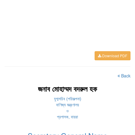
Download PDF
Back
জনাব মোহাম্মদ বদরুল হক
যুগ্মসচিব (পরিকল্পনা)
বাণিজ্য মন্ত্রণালয়
ও
প্রশাসক, বায়রা