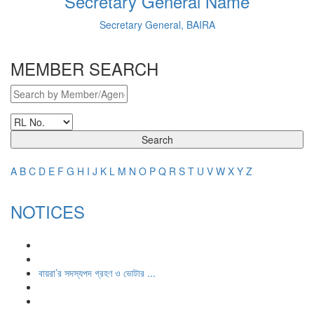
Secretary General Name
Secretary General, BAIRA
MEMBER SEARCH
Search
A
B
C
D
E
F
G
H
I
J
K
L
M
N
O
P
Q
R
S
T
U
V
W
X
Y
Z
NOTICES
বায়রা’র সদস্যপদ গ্রহণ ও ভোটার ...