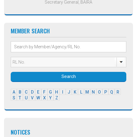
Secretary General, BAIRA
MEMBER SEARCH
Search
A
B
C
D
E
F
G
H
I
J
K
L
M
N
O
P
Q
R
S
T
U
V
W
X
Y
Z
NOTICES