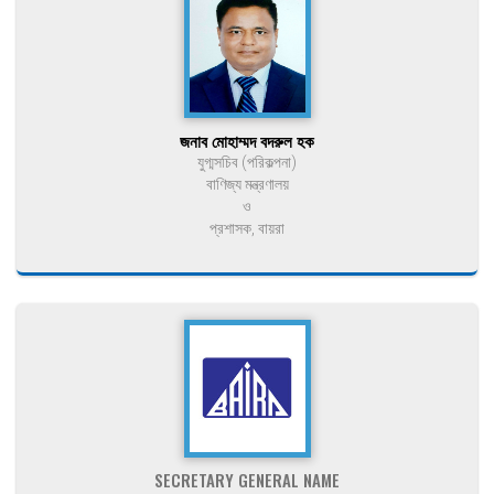
জনাব মোহাম্মদ বদরুল হক
যুগ্মসচিব (পরিকল্পনা)
বাণিজ্য মন্ত্রণালয়
ও
প্রশাসক, বায়রা
SECRETARY GENERAL NAME