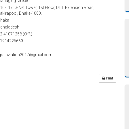
anaging Director
16-117, G-Net Tower, 1st Floor, D.I.T. Extension Road,
akirapool, Dhaka-1000.
haka
angladesh
2-41071258 (Off.)
1914226669
qra.aviation2017@gmail.com
Print