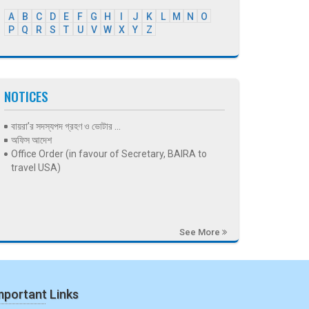
A
B
C
D
E
F
G
H
I
J
K
L
M
N
O
P
Q
R
S
T
U
V
W
X
Y
Z
NOTICES
বায়রা’র সদস্যপদ গ্রহণ ও ভোটার ...
অফিস আদেশ
Office Order (in favour of Secretary, BAIRA to
travel USA)
See More
mportant Links