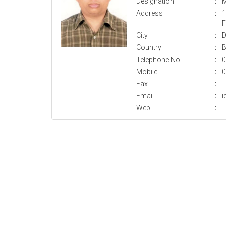
Designation
:
M
Address
:
1
F
City
:
D
Country
:
B
Telephone No.
:
0
Mobile
:
0
Fax
:
Email
:
i
Web
: