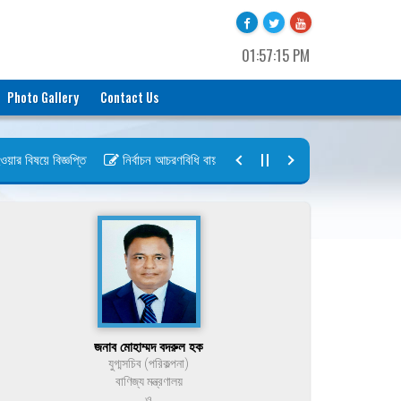
01:57:15 PM
Photo Gallery
Contact Us
 বিষয়ে বিজ্ঞপ্তি
নির্বাচন আচরণবিধি বায়রা ২০২৬-২০২৮
নির্বাচন তফসিল বায়
জনাব মোহাম্মদ বদরুল হক
যুগ্মসচিব (পরিকল্পনা)
বাণিজ্য মন্ত্রণালয়
ও