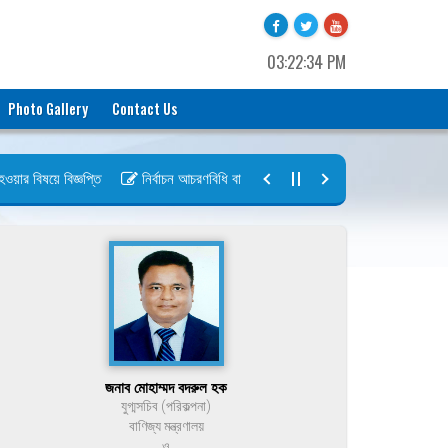
03:22:34 PM
Photo Gallery
Contact Us
র বিষয়ে বিজ্ঞপ্তি
নির্বাচন আচরণবিধি বায়রা ২০২৬-২০২৮
নির্বাচন তফসিল বা
জনাব মোহাম্মদ বদরুল হক
যুগ্মসচিব (পরিকল্পনা)
বাণিজ্য মন্ত্রণালয়
ও