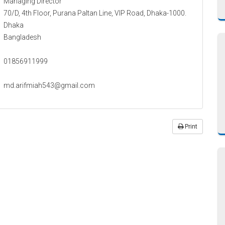
Managing Director
70/D, 4th Floor, Purana Paltan Line, VIP Road, Dhaka-1000.
Dhaka
Bangladesh
01856911999
md.arifmiah543@gmail.com
Print