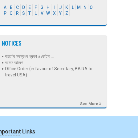
A
B
C
D
E
F
G
H
I
J
K
L
M
N
O
P
Q
R
S
T
U
V
W
X
Y
Z
NOTICES
বায়রা’র সদস্যপদ গ্রহণ ও ভোটার ...
অফিস আদেশ
Office Order (in favour of Secretary, BAIRA to
travel USA)
See More
mportant Links