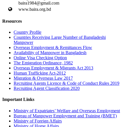
baira1984@gmail.com
www.baira.org.bd
Resources
Country Profile
Countries Receiving Large Number of Bangladeshi
Manpower
Overseas Employment & Remittances Flow
Availability of Manpower in Bangladesh
Online Visa Checking Option
The Emigration Ordinance, 1982
Overseas Employment & Migrants Act 2013
Human Trafficking Act-2012
Migration & Overseas Law 2017
Recruiting Agents Licence & Code of Conduct Rules 2019
Recruiting Agent Classification 2020
Important Links
Ministry of Expatriates’ Welfare and Overseas Employment
Bureau of Manpower Employment and Training (BMET)
Ministry of Foreign Affairs
Ministry of Home Affairs