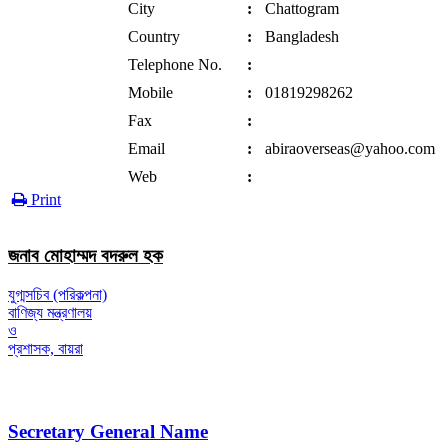
City
:
Chattogram
Country
:
Bangladesh
Telephone No.
:
Mobile
:
01819298262
Fax
:
Email
:
abiraoverseas@yahoo.com
Web
:
Print
জনাব মোহাম্মদ বদরুল হক
যুগ্মসচিব (পরিকল্পনা)
বাণিজ্য মন্ত্রণালয়
ও
প্রশাসক, বায়রা
Secretary General Name