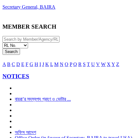
Secretary General, BAIRA
MEMBER SEARCH
Search
A
B
C
D
E
F
G
H
I
J
K
L
M
N
O
P
Q
R
S
T
U
V
W
X
Y
Z
NOTICES
বায়রা’র সদস্যপদ গ্রহণ ও ভোটার ...
অফিস আদেশ
Office Order (in favour of Secretary, BAIRA to travel USA)