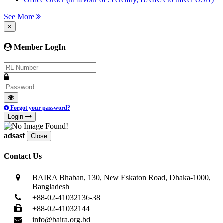
See More
×
Member LogIn
Forgot your password?
Login
adsasf
Close
Contact Us
BAIRA Bhaban, 130, New Eskaton Road, Dhaka-1000,
Bangladesh
+88-02-41032136-38
+88-02-41032144
info@baira.org.bd