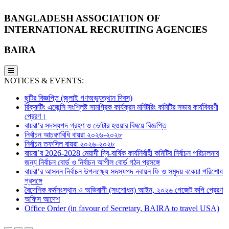
BANGLADESH ASSOCIATION OF
INTERNATIONAL RECRUITING AGENCIES
BAIRA
NOTICES & EVENTS:
ছুটির বিজ্ঞপ্তি (জুলাই গণঅভ্যুত্থান দিবস)
রিক্রুটিং এজেন্সি সংশ্লিষ্ট সামগ্রিক কার্যক্রম মনিটরিং কমিটির সভার কার্যবিবরণী
প্রেরণ।
বায়রা’র সদস্যপদ গ্রহণ ও ভোটার হওয়ার বিষয়ে বিজ্ঞপ্তি
নির্বাচন আচরণবিধি বায়রা ২০২৬-২০২৮
নির্বাচন তফসিল বায়রা ২০২৬-২০২৮
বায়রা’র 2026-2028 মেয়াদী দ্বি-বার্ষিক কার্যনির্বাহী কমিটির নির্বাচন পরিচালনার
জন্য নির্বাচন বোর্ড ও নির্বাচন আপীল বোর্ড গঠন প্রসঙ্গে
বায়রা’র আসন্ন নির্বাচন উপলক্ষ্যে সদস্যপদ নবায়ন ফি ও সমুদয় বকেয়া পরিশোধ
প্রসঙ্গে
বৈদেশিক কর্মসংস্থান ও অভিবাসী (সংশোধন) আইন, ২০২৬ গেজেট কপি প্রেরণ
অফিস আদেশ
Office Order (in favour of Secretary, BAIRA to travel USA)