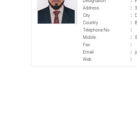
Designation
:
P
Address
:
3
City
:
Country
:
Telephone No.
:
Mobile
:
Fax
:
Email
:
Web
: