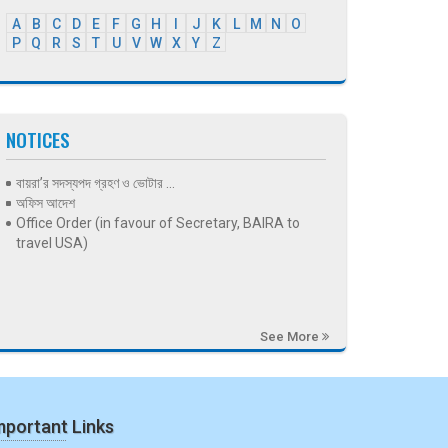
A
B
C
D
E
F
G
H
I
J
K
L
M
N
O
P
Q
R
S
T
U
V
W
X
Y
Z
NOTICES
বায়রা’র সদস্যপদ গ্রহণ ও ভোটার ...
অফিস আদেশ
Office Order (in favour of Secretary, BAIRA to
travel USA)
See More
mportant Links