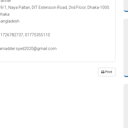
artner
9/1, Naya Paltan, DIT Extension Road, 2nd Floor, Dhaka-1000.
Dhaka
Bangladesh
01726782737, 01775355110
jamadder.syed2020@gmail.com
Print