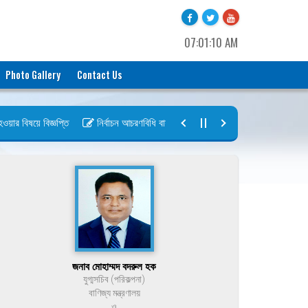
07:01:10 AM
Photo Gallery
Contact Us
 বিষয়ে বিজ্ঞপ্তি
নির্বাচন আচরণবিধি বায়রা ২০২৬-২০২৮
নির্বাচন তফসিল বা
জনাব মোহাম্মদ বদরুল হক
যুগ্মসচিব (পরিকল্পনা)
বাণিজ্য মন্ত্রণালয়
ও