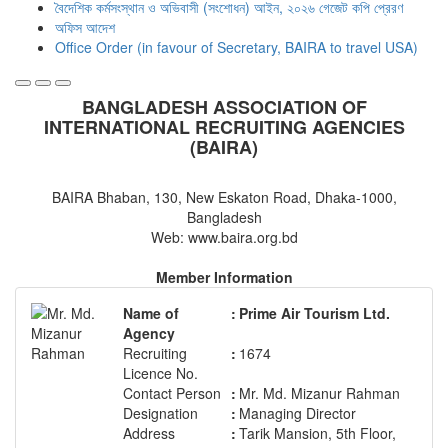
বৈদেশিক কর্মসংস্থান ও অভিবাসী (সংশোধন) আইন, ২০২৬ গেজেট কপি প্রেরণ
অফিস আদেশ
Office Order (in favour of Secretary, BAIRA to travel USA)
BANGLADESH ASSOCIATION OF
INTERNATIONAL RECRUITING AGENCIES
(BAIRA)
BAIRA Bhaban, 130, New Eskaton Road, Dhaka-1000,
Bangladesh
Web: www.baira.org.bd
Member Information
Name of
:
Prime Air Tourism Ltd.
Agency
Recruiting
:
1674
Licence No.
Contact Person
:
Mr. Md. Mizanur Rahman
Designation
:
Managing Director
Address
:
Tarik Mansion, 5th Floor,