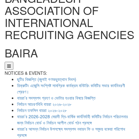
ASSOCIATION OF
INTERNATIONAL
RECRUITING AGENCIES
BAIRA
NOTICES & EVENTS:
ছুটির বিজ্ঞপ্তি (জুলাই গণঅভ্যুত্থান দিবস)
রিক্রুটিং এজেন্সি সংশ্লিষ্ট সামগ্রিক কার্যক্রম মনিটরিং কমিটির সভার কার্যবিবরণী
প্রেরণ।
বায়রা’র সদস্যপদ গ্রহণ ও ভোটার হওয়ার বিষয়ে বিজ্ঞপ্তি
নির্বাচন আচরণবিধি বায়রা ২০২৬-২০২৮
নির্বাচন তফসিল বায়রা ২০২৬-২০২৮
বায়রা’র 2026-2028 মেয়াদী দ্বি-বার্ষিক কার্যনির্বাহী কমিটির নির্বাচন পরিচালনার
জন্য নির্বাচন বোর্ড ও নির্বাচন আপীল বোর্ড গঠন প্রসঙ্গে
বায়রা’র আসন্ন নির্বাচন উপলক্ষ্যে সদস্যপদ নবায়ন ফি ও সমুদয় বকেয়া পরিশোধ
প্রসঙ্গে