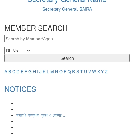
Secretary General, BAIRA
MEMBER SEARCH
Search
A
B
C
D
E
F
G
H
I
J
K
L
M
N
O
P
Q
R
S
T
U
V
W
X
Y
Z
NOTICES
বায়রা’র সদস্যপদ গ্রহণ ও ভোটার ...