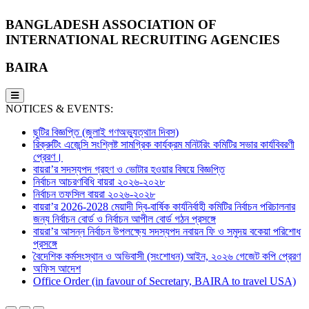
BANGLADESH ASSOCIATION OF
INTERNATIONAL RECRUITING AGENCIES
BAIRA
NOTICES & EVENTS:
ছুটির বিজ্ঞপ্তি (জুলাই গণঅভ্যুত্থান দিবস)
রিক্রুটিং এজেন্সি সংশ্লিষ্ট সামগ্রিক কার্যক্রম মনিটরিং কমিটির সভার কার্যবিবরণী
প্রেরণ।
বায়রা’র সদস্যপদ গ্রহণ ও ভোটার হওয়ার বিষয়ে বিজ্ঞপ্তি
নির্বাচন আচরণবিধি বায়রা ২০২৬-২০২৮
নির্বাচন তফসিল বায়রা ২০২৬-২০২৮
বায়রা’র 2026-2028 মেয়াদী দ্বি-বার্ষিক কার্যনির্বাহী কমিটির নির্বাচন পরিচালনার
জন্য নির্বাচন বোর্ড ও নির্বাচন আপীল বোর্ড গঠন প্রসঙ্গে
বায়রা’র আসন্ন নির্বাচন উপলক্ষ্যে সদস্যপদ নবায়ন ফি ও সমুদয় বকেয়া পরিশোধ
প্রসঙ্গে
বৈদেশিক কর্মসংস্থান ও অভিবাসী (সংশোধন) আইন, ২০২৬ গেজেট কপি প্রেরণ
অফিস আদেশ
Office Order (in favour of Secretary, BAIRA to travel USA)