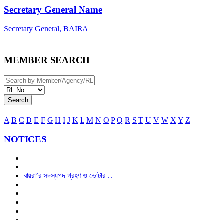
Secretary General Name
Secretary General, BAIRA
MEMBER SEARCH
Search
A
B
C
D
E
F
G
H
I
J
K
L
M
N
O
P
Q
R
S
T
U
V
W
X
Y
Z
NOTICES
বায়রা’র সদস্যপদ গ্রহণ ও ভোটার ...