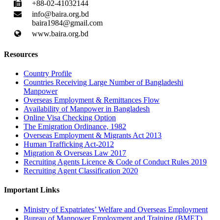
+88-02-41032144
info@baira.org.bd
baira1984@gmail.com
www.baira.org.bd
Resources
Country Profile
Countries Receiving Large Number of Bangladeshi
Manpower
Overseas Employment & Remittances Flow
Availability of Manpower in Bangladesh
Online Visa Checking Option
The Emigration Ordinance, 1982
Overseas Employment & Migrants Act 2013
Human Trafficking Act-2012
Migration & Overseas Law 2017
Recruiting Agents Licence & Code of Conduct Rules 2019
Recruiting Agent Classification 2020
Important Links
Ministry of Expatriates’ Welfare and Overseas Employment
Bureau of Manpower Employment and Training (BMET)