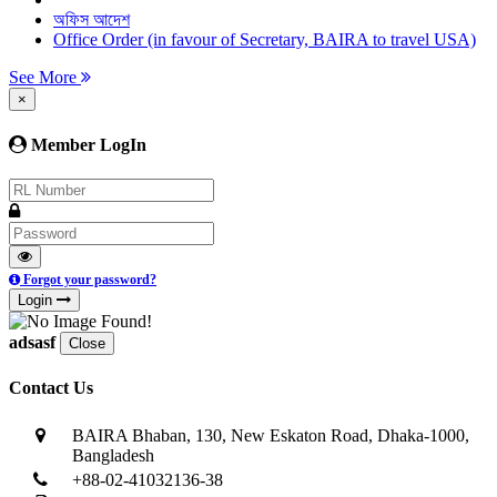
অফিস আদেশ
Office Order (in favour of Secretary, BAIRA to travel USA)
See More
×
Member LogIn
Forgot your password?
Login
adsasf
Close
Contact Us
BAIRA Bhaban, 130, New Eskaton Road, Dhaka-1000,
Bangladesh
+88-02-41032136-38