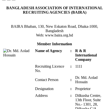
BANGLADESH ASSOCIATION OF INTERNATIONAL
RECRUITING AGENCIES (BAIRA)
BAIRA Bhaban, 130, New Eskaton Road, Dhaka-1000,
Bangladesh
Web: www.baira.org.bd
Member Information
Name of Agency
:
R & R
International
Company
Recruiting Licence
:
1111
No.
Dr. Md. Aolad
Contact Person
:
Hossain
Designation
:
Proprietor
Address
:
Dilkusha Centre,
13th Floor, Suite
No.- 1301, 28,
Dilkusha C/A,