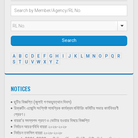
Search
A
B
C
D
E
F
G
H
I
J
K
L
M
N
O
P
Q
R
S
T
U
V
W
X
Y
Z
NOTICES
ছুটির বিজ্ঞপ্তি (জুলাই গণঅভ্যুত্থান দিবস)
রিক্রুটিং এজেন্সি সংশ্লিষ্ট সামগ্রিক কার্যক্রম মনিটরিং কমিটির সভার কার্যবিবরণী
প্রেরণ।
বায়রা’র সদস্যপদ গ্রহণ ও ভোটার হওয়ার বিষয়ে বিজ্ঞপ্তি
নির্বাচন আচরণবিধি বায়রা ২০২৬-২০২৮
নির্বাচন তফসিল বায়রা ২০২৬-২০২৮