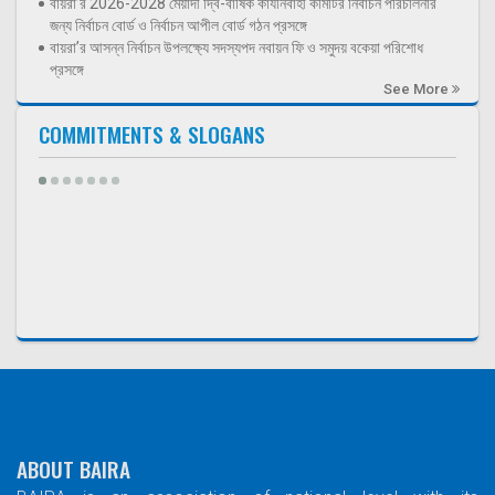
বায়রা’র 2026-2028 মেয়াদী দ্বি-বার্ষিক কার্যনির্বাহী কমিটির নির্বাচন পরিচালনার
জন্য নির্বাচন বোর্ড ও নির্বাচন আপীল বোর্ড গঠন প্রসঙ্গে
বায়রা’র আসন্ন নির্বাচন উপলক্ষ্যে সদস্যপদ নবায়ন ফি ও সমুদয় বকেয়া পরিশোধ
প্রসঙ্গে
See More
COMMITMENTS & SLOGANS
ABOUT BAIRA