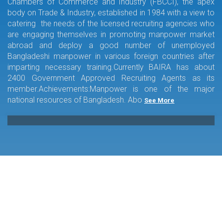
Chambers of Commerce and Industry (FBCCI), the apex
body on Trade & Industry, established in 1984 with a view to
catering the needs of the licensed recruiting agencies who
are engaging themselves in promoting manpower market
abroad and deploy a good number of unemployed
Bangladeshi manpower in various foreign countries after
imparting necessary training.Currently BAIRA has about
2400 Government Approved Recruiting Agents as its
member.Achievements:Manpower is one of the major
national resources of Bangladesh. Abo
See More