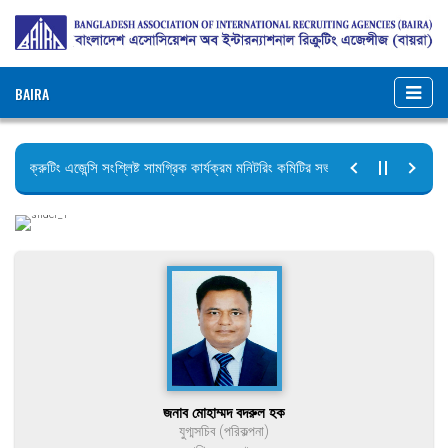
BAIRA
রিক্রুটিং এজেন্সি সংশ্লিষ্ট সামগ্রিক কার্যক্রম মনিটরিং কমিটির সভার কার্যবিবরণী প্রেরণ।
ছুটির বিজ্ঞপ্তি (জুলাই গণঅভ্যুত্থান দিবস)
জনাব মোহাম্মদ বদরুল হক
যুগ্মসচিব (পরিকল্পনা)