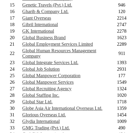
15
Genetic Travels (Pvt.) Ltd.
946
16
Gharib & Company Ltd.
120
17
Giant Overseas
2214
18
Gibril International
2747
19
GK International
2278
20
Global Business Brand
1623
21
Global Employment Services Limited
2289
Global Human Resources Management
22
911
Company
23
Global Integrate Services Ltd.
1393
24
Global Job Solution
2931
25
Global Manpower Corporation
177
26
Global Manpower Services
1549
27
Global Recruiting Agency
1324
28
Global Staffing Inc.
1020
29
Global Star Ltd.
1718
30
Globe Asia Air International Overseas Ltd.
1359
31
Glorious Overseas Ltd.
1454
32
Glydia International
1009
33
GMG Trading (Pvt.) Ltd.
490