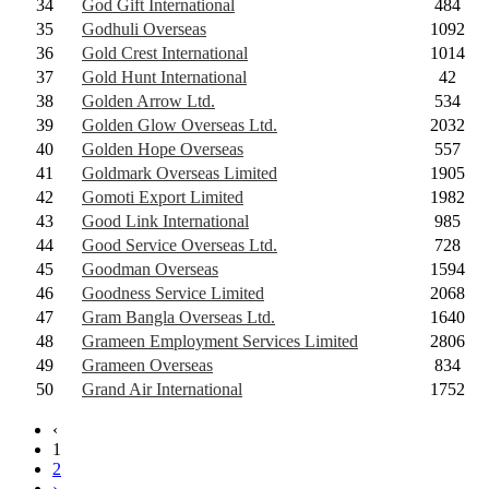
34
God Gift International
484
35
Godhuli Overseas
1092
36
Gold Crest International
1014
37
Gold Hunt International
42
38
Golden Arrow Ltd.
534
39
Golden Glow Overseas Ltd.
2032
40
Golden Hope Overseas
557
41
Goldmark Overseas Limited
1905
42
Gomoti Export Limited
1982
43
Good Link International
985
44
Good Service Overseas Ltd.
728
45
Goodman Overseas
1594
46
Goodness Service Limited
2068
47
Gram Bangla Overseas Ltd.
1640
48
Grameen Employment Services Limited
2806
49
Grameen Overseas
834
50
Grand Air International
1752
‹
1
2
›