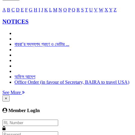
A
B
C
D
E
F
G
H
I
J
K
L
M
N
O
P
Q
R
S
T
U
V
W
X
Y
Z
NOTICES
বায়রা’র সদস্যপদ গ্রহণ ও ভোটার ...
অফিস আদেশ
Office Order (in favour of Secretary, BAIRA to travel USA)
See More
×
Member LogIn