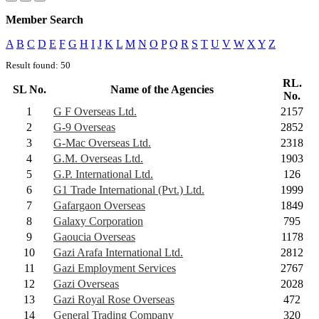
Member Search
A
B
C
D
E
F
G
H
I
J
K
L
M
N
O
P
Q
R
S
T
U
V
W
X
Y
Z
Result found: 50
RL.
SL No.
Name of the Agencies
No.
1
G F Overseas Ltd.
2157
2
G-9 Overseas
2852
3
G-Mac Overseas Ltd.
2318
4
G.M. Overseas Ltd.
1903
5
G.P. International Ltd.
126
6
G1 Trade International (Pvt.) Ltd.
1999
7
Gafargaon Overseas
1849
8
Galaxy Corporation
795
9
Gaoucia Overseas
1178
10
Gazi Arafa International Ltd.
2812
11
Gazi Employment Services
2767
12
Gazi Overseas
2028
13
Gazi Royal Rose Overseas
472
14
General Trading Company
320