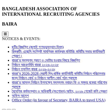
BANGLADESH ASSOCIATION OF
INTERNATIONAL RECRUITING AGENCIES
BAIRA
NOTICES & EVENTS:
ছুটির বিজ্ঞপ্তি (জুলাই গণঅভ্যুত্থান দিবস)
রিক্রুটিং এজেন্সি সংশ্লিষ্ট সামগ্রিক কার্যক্রম মনিটরিং কমিটির সভার কার্যবিবরণী
প্রেরণ।
বায়রা’র সদস্যপদ গ্রহণ ও ভোটার হওয়ার বিষয়ে বিজ্ঞপ্তি
নির্বাচন আচরণবিধি বায়রা ২০২৬-২০২৮
নির্বাচন তফসিল বায়রা ২০২৬-২০২৮
বায়রা’র 2026-2028 মেয়াদী দ্বি-বার্ষিক কার্যনির্বাহী কমিটির নির্বাচন পরিচালনার
জন্য নির্বাচন বোর্ড ও নির্বাচন আপীল বোর্ড গঠন প্রসঙ্গে
বায়রা’র আসন্ন নির্বাচন উপলক্ষ্যে সদস্যপদ নবায়ন ফি ও সমুদয় বকেয়া পরিশোধ
প্রসঙ্গে
বৈদেশিক কর্মসংস্থান ও অভিবাসী (সংশোধন) আইন, ২০২৬ গেজেট কপি প্রেরণ
অফিস আদেশ
Office Order (in favour of Secretary, BAIRA to travel USA)