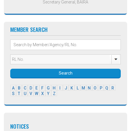
Secretary General, BAIRA
MEMBER SEARCH
Search
A
B
C
D
E
F
G
H
I
J
K
L
M
N
O
P
Q
R
S
T
U
V
W
X
Y
Z
NOTICES