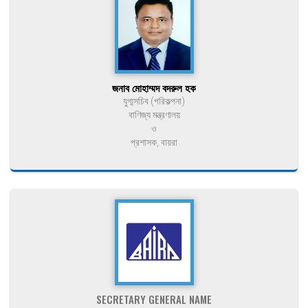
জনাব মোহাম্মদ বদরুল হক
যুগ্মসচিব (পরিকল্পনা)
বাণিজ্য মন্ত্রণালয়
ও
প্রশাসক, বায়রা
SECRETARY GENERAL NAME