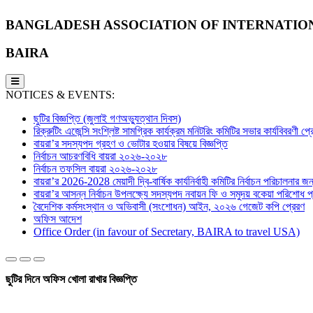
BANGLADESH ASSOCIATION OF INTERNATIO
BAIRA
NOTICES & EVENTS:
ছুটির বিজ্ঞপ্তি (জুলাই গণঅভ্যুত্থান দিবস)
রিক্রুটিং এজেন্সি সংশ্লিষ্ট সামগ্রিক কার্যক্রম মনিটরিং কমিটির সভার কার্যবিবরণী প
বায়রা’র সদস্যপদ গ্রহণ ও ভোটার হওয়ার বিষয়ে বিজ্ঞপ্তি
নির্বাচন আচরণবিধি বায়রা ২০২৬-২০২৮
নির্বাচন তফসিল বায়রা ২০২৬-২০২৮
বায়রা’র 2026-2028 মেয়াদী দ্বি-বার্ষিক কার্যনির্বাহী কমিটির নির্বাচন পরিচালনার জন্
বায়রা’র আসন্ন নির্বাচন উপলক্ষ্যে সদস্যপদ নবায়ন ফি ও সমুদয় বকেয়া পরিশোধ প্র
বৈদেশিক কর্মসংস্থান ও অভিবাসী (সংশোধন) আইন, ২০২৬ গেজেট কপি প্রেরণ
অফিস আদেশ
Office Order (in favour of Secretary, BAIRA to travel USA)
ছুটির দিনে অফিস খোলা রাখার বিজ্ঞপ্তি