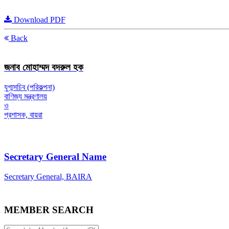
Download PDF
Back
জনাব মোহাম্মদ বদরুল হক
যুগ্মসচিব (পরিকল্পনা)
বাণিজ্য মন্ত্রণালয়
ও
প্রশাসক, বায়রা
Secretary General Name
Secretary General, BAIRA
MEMBER SEARCH