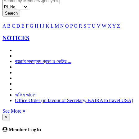
Search
A
B
C
D
E
F
G
H
I
J
K
L
M
N
O
P
Q
R
S
T
U
V
W
X
Y
Z
NOTICES
বায়রা’র সদস্যপদ গ্রহণ ও ভোটার ...
অফিস আদেশ
Office Order (in favour of Secretary, BAIRA to travel USA)
See More
×
Member LogIn