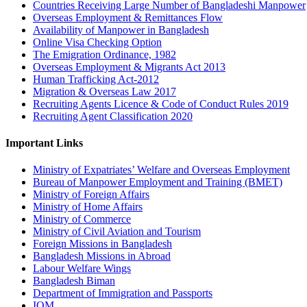
Countries Receiving Large Number of Bangladeshi Manpower
Overseas Employment & Remittances Flow
Availability of Manpower in Bangladesh
Online Visa Checking Option
The Emigration Ordinance, 1982
Overseas Employment & Migrants Act 2013
Human Trafficking Act-2012
Migration & Overseas Law 2017
Recruiting Agents Licence & Code of Conduct Rules 2019
Recruiting Agent Classification 2020
Important Links
Ministry of Expatriates’ Welfare and Overseas Employment
Bureau of Manpower Employment and Training (BMET)
Ministry of Foreign Affairs
Ministry of Home Affairs
Ministry of Commerce
Ministry of Civil Aviation and Tourism
Foreign Missions in Bangladesh
Bangladesh Missions in Abroad
Labour Welfare Wings
Bangladesh Biman
Department of Immigration and Passports
IOM