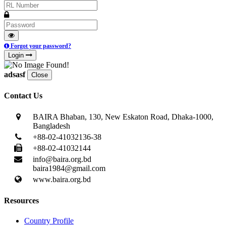
Forgot your password?
Login
adsasf
Close
Contact Us
BAIRA Bhaban, 130, New Eskaton Road, Dhaka-1000,
Bangladesh
+88-02-41032136-38
+88-02-41032144
info@baira.org.bd
baira1984@gmail.com
www.baira.org.bd
Resources
Country Profile