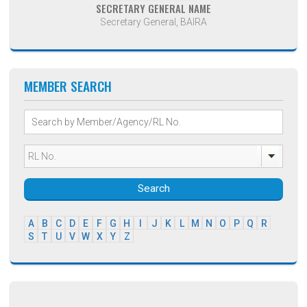
SECRETARY GENERAL NAME
Secretary General, BAIRA
MEMBER SEARCH
Search
A
B
C
D
E
F
G
H
I
J
K
L
M
N
O
P
Q
R
S
T
U
V
W
X
Y
Z