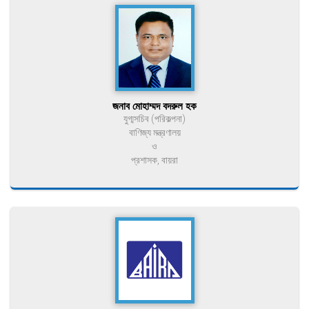
জনাব মোহাম্মদ বদরুল হক
যুগ্মসচিব (পরিকল্পনা)
বাণিজ্য মন্ত্রণালয়
ও
প্রশাসক, বায়রা