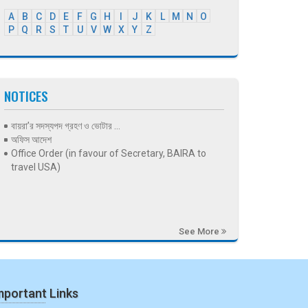
A
B
C
D
E
F
G
H
I
J
K
L
M
N
O
P
Q
R
S
T
U
V
W
X
Y
Z
NOTICES
বায়রা’র সদস্যপদ গ্রহণ ও ভোটার ...
অফিস আদেশ
Office Order (in favour of Secretary, BAIRA to
travel USA)
See More
mportant Links