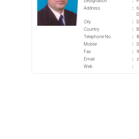
Designation
:
P
Address
:
6
D
City
:
D
Country
:
B
Telephone No.
:
8
Mobile
:
0
Fax
:
9
Email
:
z
Web
: