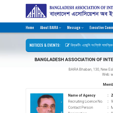
Home
About BAIRA
Message
Executive Comm
NOTICES & EVENTS:
রিক্রুটিং এজেন্সি সংশ্লিষ্ট সামগ্রিক ক
ছুটির বিজ্ঞপ্তি (জুলাই গণঅভ্যুত্থান দ
BANGLADESH ASSOCIATION OF INTE
BAIRA Bhaban, 130, New Es
Web: w
Membe
Name of Agency
:
Z
Recruiting Licence No.
:
9
Contact Person
:
M