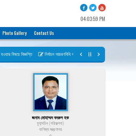
04:03:59 PM
Photo Gallery
Contact Us
ার বিষয়ে বিজ্ঞপ্তি
নির্বাচন আচরণবিধি বায়রা ২০২৬-২০২৮
নির্বাচন তফসিল ব
জনাব মোহাম্মদ বদরুল হক
যুগ্মসচিব (পরিকল্পনা)
বাণিজ্য মন্ত্রণালয়
ও