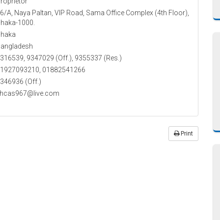
roprietor
6/A, Naya Paltan, VIP Road, Sama Office Complex (4th Floor),
haka-1000.
haka
angladesh
316539, 9347029 (Off.), 9355337 (Res.)
1927093210, 01882541266
346936 (Off.)
hcas967@live.com
Print