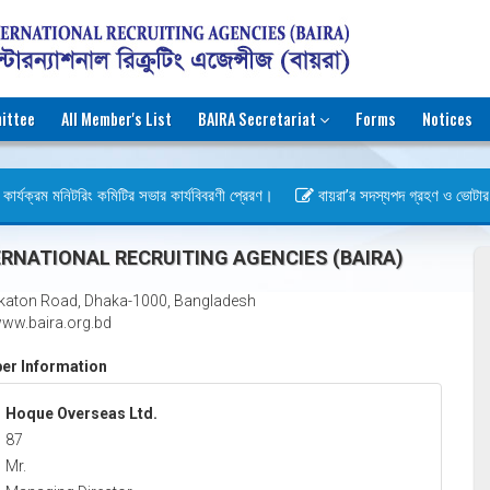
ittee
All Member's List
BAIRA Secretariat
Forms
Notices
ার্যক্রম মনিটরিং কমিটির সভার কার্যবিবরণী প্রেরণ।
বায়রা’র সদস্যপদ গ্রহণ ও ভোটার হওয়
িবস)
RNATIONAL RECRUITING AGENCIES (BAIRA)
katon Road, Dhaka-1000, Bangladesh
ww.baira.org.bd
r Information
Hoque Overseas Ltd.
87
Mr.