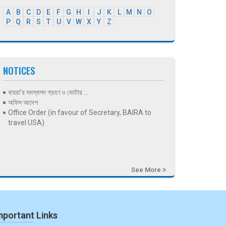
A
B
C
D
E
F
G
H
I
J
K
L
M
N
O
P
Q
R
S
T
U
V
W
X
Y
Z
NOTICES
বায়রা’র সদস্যপদ গ্রহণ ও ভোটার ...
অফিস আদেশ
Office Order (in favour of Secretary, BAIRA to
travel USA)
See More
mportant Links