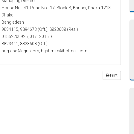
Managing Director
House No.- 41, Road No.- 17, Block-B, Banani, Dhaka-1213.
Dhaka
Bangladesh
9894115, 9894673 (Off.), 8823608 (Res.)
01552200925, 01713015161
8823411, 8823608 (Off.)
hoq-abc@agni.com, hqshmim@hotmail.com
Print