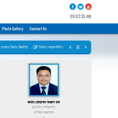
09:03:35 AM
Photo Gallery
Contact Us
ার বিষয়ে বিজ্ঞপ্তি
নির্বাচন আচরণবিধি বায়রা ২০২৬-২০২৮
নির্বাচন তফসিল ব
জনাব মোহাম্মদ বদরুল হক
যুগ্মসচিব (পরিকল্পনা)
বাণিজ্য মন্ত্রণালয়
ও