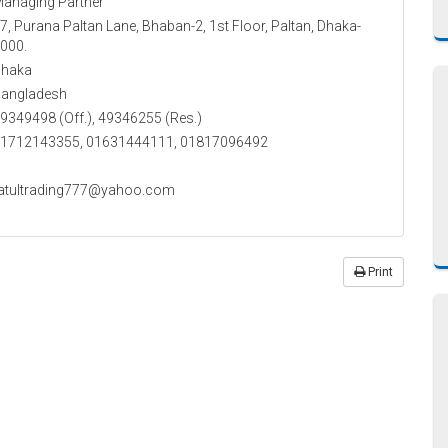
anaging Partner
7, Purana Paltan Lane, Bhaban-2, 1st Floor, Paltan, Dhaka-
000.
haka
angladesh
9349498 (Off.), 49346255 (Res.)
1712143355, 01631444111, 01817096492
atultrading777@yahoo.com
Print