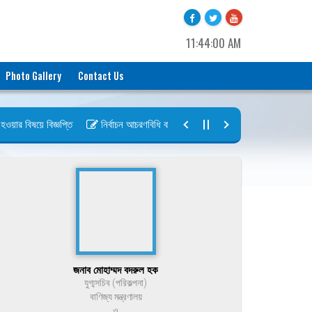
11:44:00 AM
Photo Gallery
Contact Us
র বিষয়ে বিজ্ঞপ্তি
নির্বাচন আচরণবিধি বায়রা ২০২৬-২০২৮
নির্বাচন তফসিল ব
জনাব মোহাম্মদ বদরুল হক
যুগ্মসচিব (পরিকল্পনা)
বাণিজ্য মন্ত্রণালয়
ও