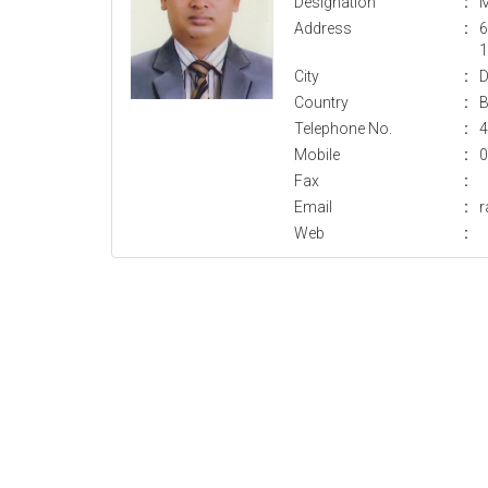
Designation
:
M
Address
:
6
1
City
:
D
Country
:
B
Telephone No.
:
4
Mobile
:
0
Fax
:
Email
:
r
Web
: