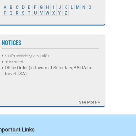
A
B
C
D
E
F
G
H
I
J
K
L
M
N
O
P
Q
R
S
T
U
V
W
X
Y
Z
NOTICES
বায়রা’র সদস্যপদ গ্রহণ ও ভোটার ...
অফিস আদেশ
Office Order (in favour of Secretary, BAIRA to
travel USA)
See More
mportant Links