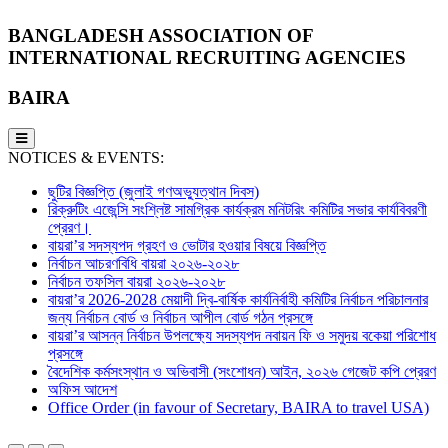
BANGLADESH ASSOCIATION OF
INTERNATIONAL RECRUITING AGENCIES
BAIRA
NOTICES & EVENTS:
ছুটির বিজ্ঞপ্তি (জুলাই গণঅভ্যুত্থান দিবস)
রিক্রুটিং এজেন্সি সংশ্লিষ্ট সামগ্রিক কার্যক্রম মনিটরিং কমিটির সভার কার্যবিবরণী
প্রেরণ।
বায়রা’র সদস্যপদ গ্রহণ ও ভোটার হওয়ার বিষয়ে বিজ্ঞপ্তি
নির্বাচন আচরণবিধি বায়রা ২০২৬-২০২৮
নির্বাচন তফসিল বায়রা ২০২৬-২০২৮
বায়রা’র 2026-2028 মেয়াদী দ্বি-বার্ষিক কার্যনির্বাহী কমিটির নির্বাচন পরিচালনার
জন্য নির্বাচন বোর্ড ও নির্বাচন আপীল বোর্ড গঠন প্রসঙ্গে
বায়রা’র আসন্ন নির্বাচন উপলক্ষ্যে সদস্যপদ নবায়ন ফি ও সমুদয় বকেয়া পরিশোধ
প্রসঙ্গে
বৈদেশিক কর্মসংস্থান ও অভিবাসী (সংশোধন) আইন, ২০২৬ গেজেট কপি প্রেরণ
অফিস আদেশ
Office Order (in favour of Secretary, BAIRA to travel USA)