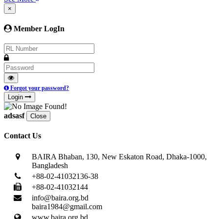
×
Member LogIn
Forgot your password?
Login
adsasf
Close
Contact Us
BAIRA Bhaban, 130, New Eskaton Road, Dhaka-1000,
Bangladesh
+88-02-41032136-38
+88-02-41032144
info@baira.org.bd
baira1984@gmail.com
www.baira.org.bd