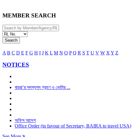
MEMBER SEARCH
Search
A
B
C
D
E
F
G
H
I
J
K
L
M
N
O
P
Q
R
S
T
U
V
W
X
Y
Z
NOTICES
বায়রা’র সদস্যপদ গ্রহণ ও ভোটার ...
অফিস আদেশ
Office Order (in favour of Secretary, BAIRA to travel USA)
See More