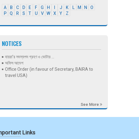
A
B
C
D
E
F
G
H
I
J
K
L
M
N
O
P
Q
R
S
T
U
V
W
X
Y
Z
NOTICES
বায়রা’র সদস্যপদ গ্রহণ ও ভোটার ...
অফিস আদেশ
Office Order (in favour of Secretary, BAIRA to
travel USA)
See More
mportant Links