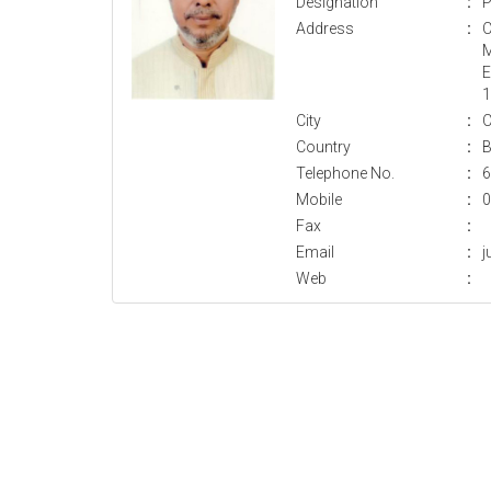
Designation
:
P
Address
:
C
M
E
1
City
:
C
Country
:
B
Telephone No.
:
6
Mobile
:
0
Fax
:
Email
:
j
Web
: