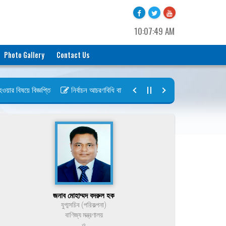
10:07:49 AM
Photo Gallery
Contact Us
 বিষয়ে বিজ্ঞপ্তি
নির্বাচন আচরণবিধি বায়রা ২০২৬-২০২৮
নির্বাচন তফসিল বা
জনাব মোহাম্মদ বদরুল হক
যুগ্মসচিব (পরিকল্পনা)
বাণিজ্য মন্ত্রণালয়
ও