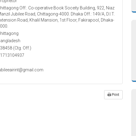
roprietor
hittagong Off.: Co-operative Book Soceity Building, 922, Niaz
anzil Jubilee Road, Chittagong-4000. Dhaka Off.: 149/A, D.I.T.
xtension Road, Khalil Mansion, 1st Floor, Fakirapool, Dhaka-
000.
hittagong
angladesh
38458 (Ctg. Off.)
1713104937
ubileeairint@gmail.com
Print