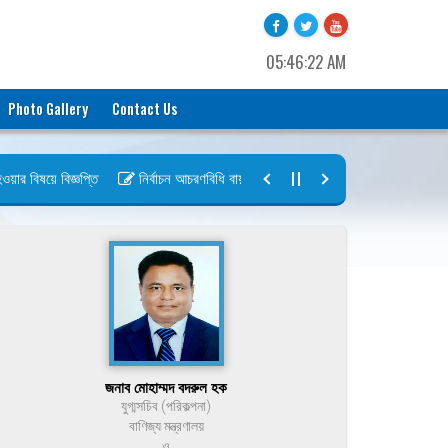
05:46:22 AM
Photo Gallery
Contact Us
 বিষয়ে বিজ্ঞপ্তি
নির্বাচন আচরণবিধি বায়রা ২০২৬-২০২৮
নির্বাচন তফসিল বা
জনাব মোহাম্মদ বদরুল হক
যুগ্মসচিব (পরিকল্পনা)
বাণিজ্য মন্ত্রণালয়
ও