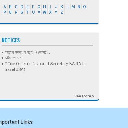
A
B
C
D
E
F
G
H
I
J
K
L
M
N
O
P
Q
R
S
T
U
V
W
X
Y
Z
NOTICES
বায়রা’র সদস্যপদ গ্রহণ ও ভোটার ...
অফিস আদেশ
Office Order (in favour of Secretary, BAIRA to
travel USA)
See More
mportant Links