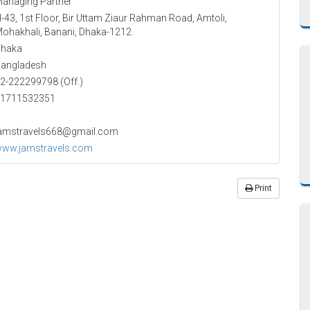
anaging Partner
-43, 1st Floor, Bir Uttam Ziaur Rahman Road, Amtoli,
ohakhali, Banani, Dhaka-1212.
haka
angladesh
2-222299798 (Off.)
1711532351
amstravels668@gmail.com
ww.jamstravels.com
Print