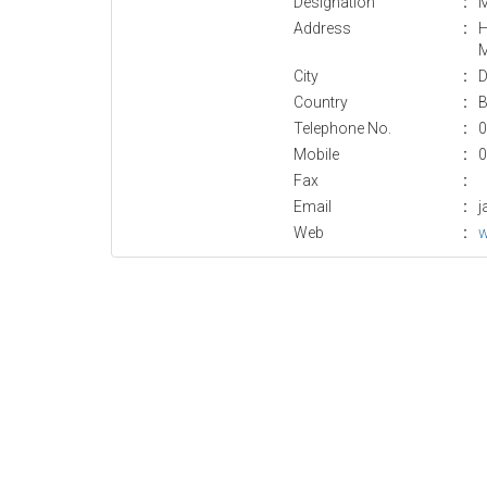
Designation
:
M
Address
:
H
M
City
:
D
Country
:
B
Telephone No.
:
0
Mobile
:
0
Fax
:
Email
:
j
Web
:
w