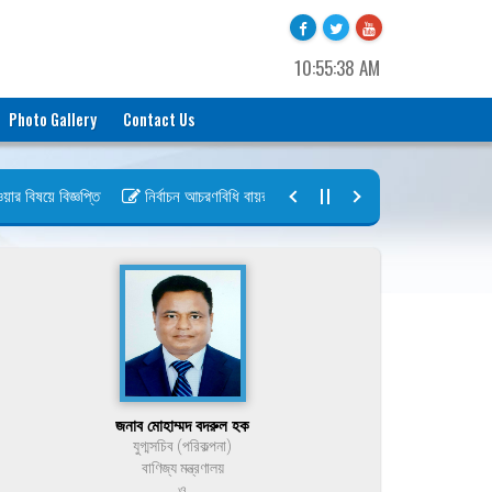
10:55:38 AM
Photo Gallery
Contact Us
বিষয়ে বিজ্ঞপ্তি
নির্বাচন আচরণবিধি বায়রা ২০২৬-২০২৮
নির্বাচন তফসিল বায়র
জনাব মোহাম্মদ বদরুল হক
যুগ্মসচিব (পরিকল্পনা)
বাণিজ্য মন্ত্রণালয়
ও