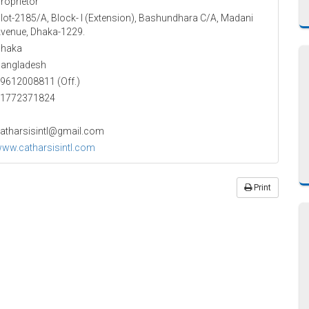
roprietor
lot-2185/A, Block- I (Extension), Bashundhara C/A, Madani
venue, Dhaka-1229.
haka
angladesh
9612008811 (Off.)
1772371824
atharsisintl@gmail.com
ww.catharsisintl.com
Print