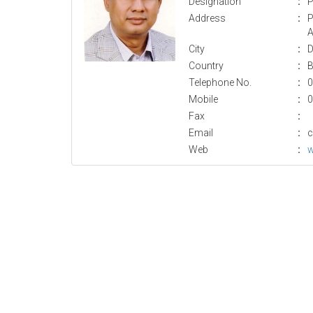
Designation
:
P
Address
:
P
A
City
:
D
Country
:
B
Telephone No.
:
0
Mobile
:
0
Fax
:
Email
:
c
Web
:
w