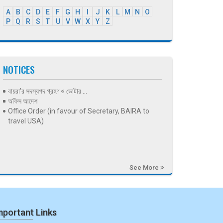
A
B
C
D
E
F
G
H
I
J
K
L
M
N
O
P
Q
R
S
T
U
V
W
X
Y
Z
NOTICES
বায়রা’র সদস্যপদ গ্রহণ ও ভোটার ...
অফিস আদেশ
Office Order (in favour of Secretary, BAIRA to
travel USA)
See More
mportant Links