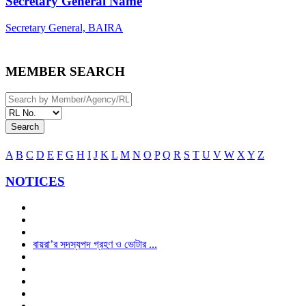
Secretary General Name
Secretary General, BAIRA
MEMBER SEARCH
Search
A
B
C
D
E
F
G
H
I
J
K
L
M
N
O
P
Q
R
S
T
U
V
W
X
Y
Z
NOTICES
বায়রা’র সদস্যপদ গ্রহণ ও ভোটার ...