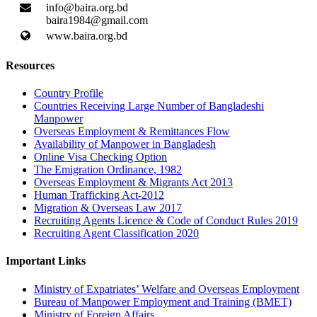
info@baira.org.bd
baira1984@gmail.com
www.baira.org.bd
Resources
Country Profile
Countries Receiving Large Number of Bangladeshi
Manpower
Overseas Employment & Remittances Flow
Availability of Manpower in Bangladesh
Online Visa Checking Option
The Emigration Ordinance, 1982
Overseas Employment & Migrants Act 2013
Human Trafficking Act-2012
Migration & Overseas Law 2017
Recruiting Agents Licence & Code of Conduct Rules 2019
Recruiting Agent Classification 2020
Important Links
Ministry of Expatriates’ Welfare and Overseas Employment
Bureau of Manpower Employment and Training (BMET)
Ministry of Foreign Affairs