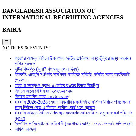
BANGLADESH ASSOCIATION OF
INTERNATIONAL RECRUITING AGENCIES
BAIRA
NOTICES & EVENTS:
বায়রা’র আসন্ন নির্বাচন উপলক্ষ্যে ভোটার তালিকায় অন্তর্ভূক্তির জন্য আবেদন
দাখিল প্রসঙ্গে
ছুটির বিজ্ঞপ্তি (জুলাই গণঅভ্যুত্থান দিবস)
রিক্রুটিং এজেন্সি সংশ্লিষ্ট সামগ্রিক কার্যক্রম মনিটরিং কমিটির সভার কার্যবিবরণী
প্রেরণ।
বায়রা’র সদস্যপদ গ্রহণ ও ভোটার হওয়ার বিষয়ে বিজ্ঞপ্তি
নির্বাচন আচরণবিধি বায়রা ২০২৬-২০২৮
নির্বাচন তফসিল বায়রা ২০২৬-২০২৮
বায়রা’র 2026-2028 মেয়াদী দ্বি-বার্ষিক কার্যনির্বাহী কমিটির নির্বাচন পরিচালনার
জন্য নির্বাচন বোর্ড ও নির্বাচন আপীল বোর্ড গঠন প্রসঙ্গে
বায়রা’র আসন্ন নির্বাচন উপলক্ষ্যে সদস্যপদ নবায়ন ফি ও সমুদয় বকেয়া পরিশোধ
প্রসঙ্গে
বৈদেশিক কর্মসংস্থান ও অভিবাসী (সংশোধন) আইন, ২০২৬ গেজেট কপি প্রেরণ
অফিস আদেশ