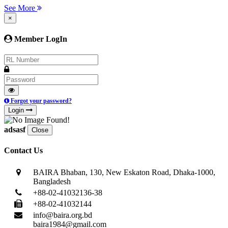
See More
×
Member LogIn
Forgot your password?
Login
adsasf
Close
Contact Us
BAIRA Bhaban, 130, New Eskaton Road, Dhaka-1000,
Bangladesh
+88-02-41032136-38
+88-02-41032144
info@baira.org.bd
baira1984@gmail.com