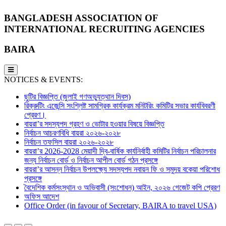
BANGLADESH ASSOCIATION OF
INTERNATIONAL RECRUITING AGENCIES
BAIRA
NOTICES & EVENTS:
ছুটির বিজ্ঞপ্তি (জুলাই গণঅভ্যুত্থান দিবস)
রিক্রুটিং এজেন্সি সংশ্লিষ্ট সামগ্রিক কার্যক্রম মনিটরিং কমিটির সভার কার্যবিবরণী
প্রেরণ।
বায়রা’র সদস্যপদ গ্রহণ ও ভোটার হওয়ার বিষয়ে বিজ্ঞপ্তি
নির্বাচন আচরণবিধি বায়রা ২০২৬-২০২৮
নির্বাচন তফসিল বায়রা ২০২৬-২০২৮
বায়রা’র 2026-2028 মেয়াদী দ্বি-বার্ষিক কার্যনির্বাহী কমিটির নির্বাচন পরিচালনার
জন্য নির্বাচন বোর্ড ও নির্বাচন আপীল বোর্ড গঠন প্রসঙ্গে
বায়রা’র আসন্ন নির্বাচন উপলক্ষ্যে সদস্যপদ নবায়ন ফি ও সমুদয় বকেয়া পরিশোধ
প্রসঙ্গে
বৈদেশিক কর্মসংস্থান ও অভিবাসী (সংশোধন) আইন, ২০২৬ গেজেট কপি প্রেরণ
অফিস আদেশ
Office Order (in favour of Secretary, BAIRA to travel USA)