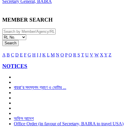
Secretary General, BAIRA
MEMBER SEARCH
Search
A
B
C
D
E
F
G
H
I
J
K
L
M
N
O
P
Q
R
S
T
U
V
W
X
Y
Z
NOTICES
বায়রা’র সদস্যপদ গ্রহণ ও ভোটার ...
অফিস আদেশ
Office Order (in favour of Secretary, BAIRA to travel USA)