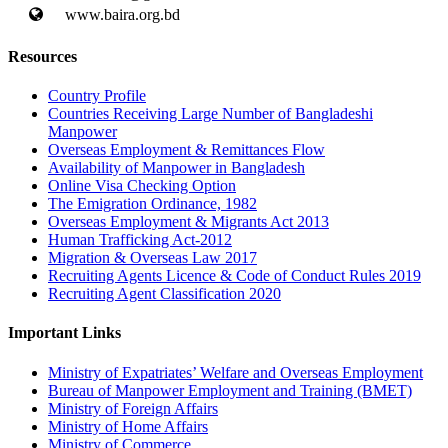
www.baira.org.bd
Resources
Country Profile
Countries Receiving Large Number of Bangladeshi
Manpower
Overseas Employment & Remittances Flow
Availability of Manpower in Bangladesh
Online Visa Checking Option
The Emigration Ordinance, 1982
Overseas Employment & Migrants Act 2013
Human Trafficking Act-2012
Migration & Overseas Law 2017
Recruiting Agents Licence & Code of Conduct Rules 2019
Recruiting Agent Classification 2020
Important Links
Ministry of Expatriates’ Welfare and Overseas Employment
Bureau of Manpower Employment and Training (BMET)
Ministry of Foreign Affairs
Ministry of Home Affairs
Ministry of Commerce