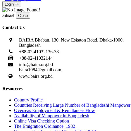
Login
adsasf
Close
Contact Us
BAIRA Bhaban, 130, New Eskaton Road, Dhaka-1000,
Bangladesh
+88-02-41032136-38
+88-02-41032144
info@baira.org.bd
baira1984@gmail.com
www.baira.org.bd
Resources
Country Profile
Countries Receiving Large Number of Bangladeshi Manpower
Overseas Employment & Remittances Flow
Availability of Manpower in Bangladesh
Online Visa Checking Option
The Emigration Ordinance, 1982