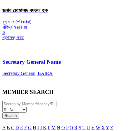
জনাব মোহাম্মদ বদরুল হক
যুগ্মসচিব (পরিকল্পনা)
বাণিজ্য মন্ত্রণালয়
ও
প্রশাসক, বায়রা
Secretary General Name
Secretary General, BAIRA
MEMBER SEARCH
Search
A
B
C
D
E
F
G
H
I
J
K
L
M
N
O
P
Q
R
S
T
U
V
W
X
Y
Z