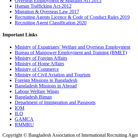
Overseas Employment & Migrants Act 2013
Human Trafficking Act-2012
Migration & Overseas Law 2017
Recruiting Agents Licence & Code of Conduct Rules 2019
Recruiting Agent Classification 2020
Important Links
Ministry of Expatriates’ Welfare and Overseas Employment
Bureau of Manpower Employment and Training (BMET)
Ministry of Foreign Affairs
Ministry of Home Affairs
Ministry of Commerce
Ministry of Civil Aviation and Tourism
Foreign Missions in Bangladesh
Bangladesh Missions in Abroad
Labour Welfare Wings
Bangladesh Biman
Department of Immigration and Passports
IOM
ILO
GAMCA
RMMRU
Copyright © Bangladesh Association of International Recruiting Agen