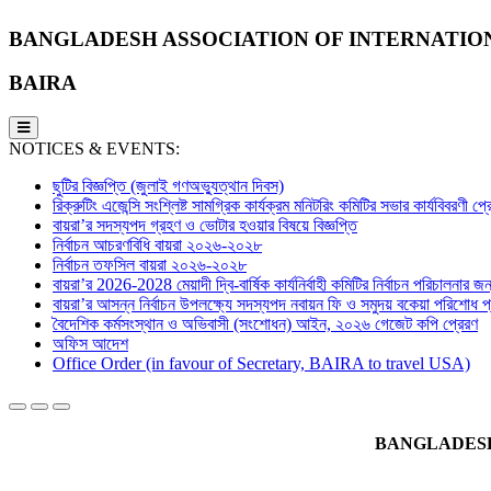
BANGLADESH ASSOCIATION OF INTERNATIO
BAIRA
NOTICES & EVENTS:
ছুটির বিজ্ঞপ্তি (জুলাই গণঅভ্যুত্থান দিবস)
রিক্রুটিং এজেন্সি সংশ্লিষ্ট সামগ্রিক কার্যক্রম মনিটরিং কমিটির সভার কার্যবিবরণী প
বায়রা’র সদস্যপদ গ্রহণ ও ভোটার হওয়ার বিষয়ে বিজ্ঞপ্তি
নির্বাচন আচরণবিধি বায়রা ২০২৬-২০২৮
নির্বাচন তফসিল বায়রা ২০২৬-২০২৮
বায়রা’র 2026-2028 মেয়াদী দ্বি-বার্ষিক কার্যনির্বাহী কমিটির নির্বাচন পরিচালনার জন্
বায়রা’র আসন্ন নির্বাচন উপলক্ষ্যে সদস্যপদ নবায়ন ফি ও সমুদয় বকেয়া পরিশোধ প্র
বৈদেশিক কর্মসংস্থান ও অভিবাসী (সংশোধন) আইন, ২০২৬ গেজেট কপি প্রেরণ
অফিস আদেশ
Office Order (in favour of Secretary, BAIRA to travel USA)
BANGLADESH