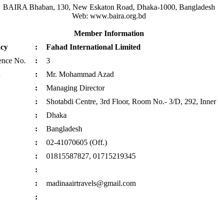
BAIRA Bhaban, 130, New Eskaton Road, Dhaka-1000, Bangladesh
Web: www.baira.org.bd
Member Information
cy
:
Fahad International Limited
ence No.
:
3
n
:
Mr. Mohammad Azad
:
Managing Director
:
Shotabdi Centre, 3rd Floor, Room No.- 3/D, 292, Inner
:
Dhaka
:
Bangladesh
:
02-41070605 (Off.)
:
01815587827, 01715219345
:
:
madinaairtravels@gmail.com
: