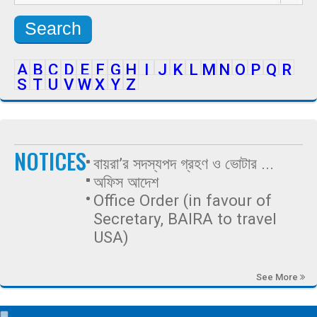
Search
A
B
C
D
E
F
G
H
I
J
K
L
M
N
O
P
Q
R
S
T
U
V
W
X
Y
Z
NOTICES
বায়রা’র সদস্যপদ গ্রহণ ও ভোটার ...
অফিস আদেশ
Office Order (in favour of
Secretary, BAIRA to travel
USA)
See More