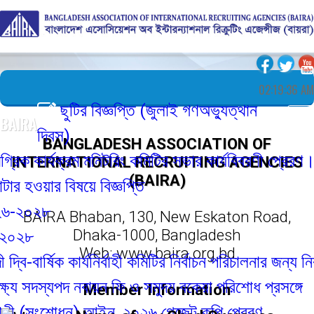
02:19:37 AM
ছুটির বিজ্ঞপ্তি (জুলাই গণঅভ্যুত্থান
BAIRA
দিবস)
BANGLADESH ASSOCIATION OF
িক কার্যক্রম মনিটরিং কমিটির সভার কার্যবিবরণী প্রেরণ।
INTERNATIONAL RECRUITING AGENCIES
(BAIRA)
ওয়ার বিষয়ে বিজ্ঞপ্তি
২০২৮
BAIRA Bhaban, 130, New Eskaton Road,
Dhaka-1000, Bangladesh
৮
Web: www.baira.org.bd
ষিক কার্যনির্বাহী কমিটির নির্বাচন পরিচালনার জন্য নির্বাচন 
 সদস্যপদ নবায়ন ফি ও সমুদয় বকেয়া পরিশোধ প্রসঙ্গে
Member Information
 (সংশোধন) আইন, ২০২৬ গেজেট কপি প্রেরণ