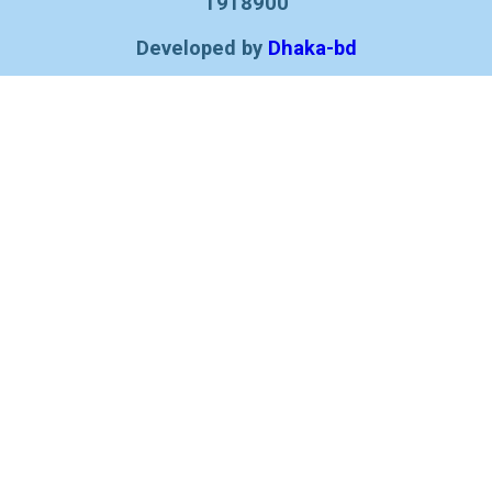
1918900
Developed by
Dhaka-bd