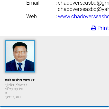
Email
:
chadoverseasbd@gma
chadoverseasbd@ya
Web
:
www.chadoverseasb
Print
জনাব মোহাম্মদ বদরুল হক
যুগ্মসচিব (পরিকল্পনা)
বাণিজ্য মন্ত্রণালয়
ও
প্রশাসক, বায়রা