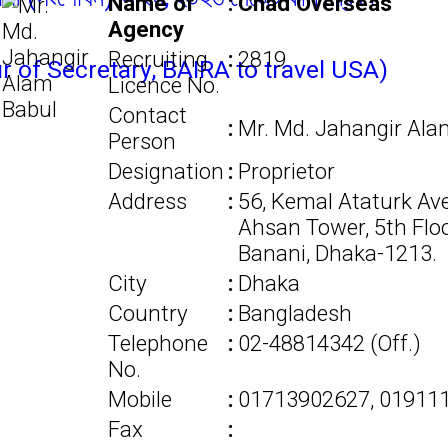
Name of
:
Chad Overseas
Agency
Recruiting
:
2819
f Secretary, BAIRA to travel USA)
Licence No.
Contact
:
Mr. Md. Jahangir Ala
Person
Designation
:
Proprietor
Address
:
56, Kemal Ataturk Av
Ahsan Tower, 5th Floo
Banani, Dhaka-1213.
City
:
Dhaka
Country
:
Bangladesh
Telephone
:
02-48814342 (Off.)
No.
Mobile
:
01713902627, 01911
Fax
: