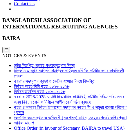
Contact Us
BANGLADESH ASSOCIATION OF
INTERNATIONAL RECRUITING AGENCIES
BAIRA
NOTICES & EVENTS:
ছুটির বিজ্ঞপ্তি (জুলাই গণঅভ্যুত্থান দিবস)
রিক্রুটিং এজেন্সি সংশ্লিষ্ট সামগ্রিক কার্যক্রম মনিটরিং কমিটির সভার কার্যবিবরণী
প্রেরণ।
বায়রা’র সদস্যপদ গ্রহণ ও ভোটার হওয়ার বিষয়ে বিজ্ঞপ্তি
নির্বাচন আচরণবিধি বায়রা ২০২৬-২০২৮
নির্বাচন তফসিল বায়রা ২০২৬-২০২৮
বায়রা’র 2026-2028 মেয়াদী দ্বি-বার্ষিক কার্যনির্বাহী কমিটির নির্বাচন পরিচালনার
জন্য নির্বাচন বোর্ড ও নির্বাচন আপীল বোর্ড গঠন প্রসঙ্গে
বায়রা’র আসন্ন নির্বাচন উপলক্ষ্যে সদস্যপদ নবায়ন ফি ও সমুদয় বকেয়া পরিশোধ
প্রসঙ্গে
বৈদেশিক কর্মসংস্থান ও অভিবাসী (সংশোধন) আইন, ২০২৬ গেজেট কপি প্রেরণ
অফিস আদেশ
Office Order (in favour of Secretary, BAIRA to travel USA)