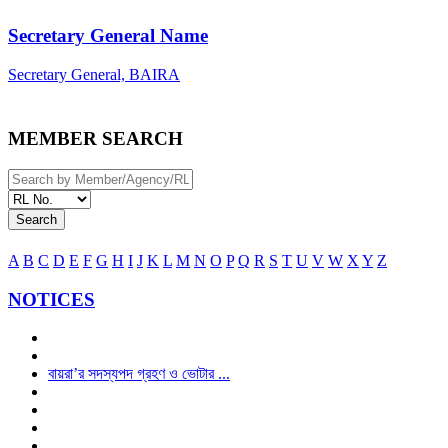
Secretary General Name
Secretary General, BAIRA
MEMBER SEARCH
Search
A
B
C
D
E
F
G
H
I
J
K
L
M
N
O
P
Q
R
S
T
U
V
W
X
Y
Z
NOTICES
বায়রা’র সদস্যপদ গ্রহণ ও ভোটার ...