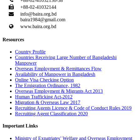
+88-02-41032136-38
+88-02-41032144
info@baira.org.bd
baira1984@gmail.com
www.baira.org.bd
Resources
Country Profile
Countries Receiving Large Number of Bangladeshi
Manpower
Overseas Employment & Remittances Flow
Availability of Manpower in Bangladesh
Online Visa Checking Option
The Emigration Ordinance, 1982
Overseas Employment & Migrants Act 2013
Human Trafficking Act-2012
Migration & Overseas Law 2017
Recruiting Agents Licence & Code of Conduct Rules 2019
Recruiting Agent Classification 2020
Important Links
Ministry of Expatriates’ Welfare and Overseas Employment