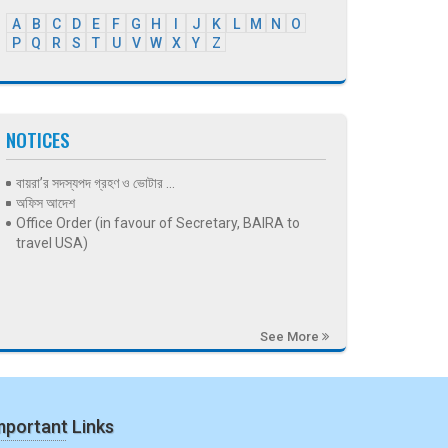
A
B
C
D
E
F
G
H
I
J
K
L
M
N
O
P
Q
R
S
T
U
V
W
X
Y
Z
NOTICES
বায়রা’র সদস্যপদ গ্রহণ ও ভোটার ...
অফিস আদেশ
Office Order (in favour of Secretary, BAIRA to
travel USA)
See More
mportant Links