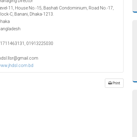
anaging Director
evel-11, House No.-15, Bashati Condominium, Road No.-17,
lock-C, Banani, Dhaka-1213.
haka
angladesh
1711463131, 01913225030
hdsl.llsr@gmail.com
ww.jhdsl.com.bd
Print