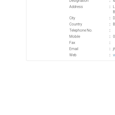
Designation
:
M
Address
:
L
B
City
:
D
Country
:
B
Telephone No.
:
Mobile
:
0
Fax
:
Email
:
j
Web
:
w