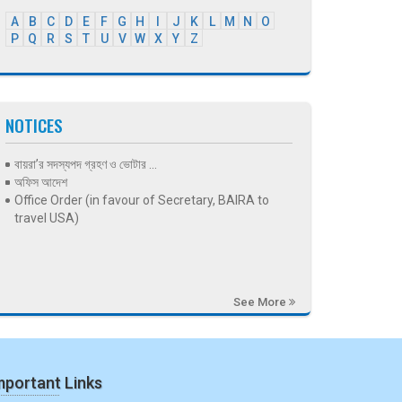
A
B
C
D
E
F
G
H
I
J
K
L
M
N
O
P
Q
R
S
T
U
V
W
X
Y
Z
NOTICES
বায়রা’র সদস্যপদ গ্রহণ ও ভোটার ...
অফিস আদেশ
Office Order (in favour of Secretary, BAIRA to
travel USA)
See More
mportant Links