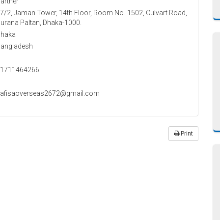
artner
7/2, Jaman Tower, 14th Floor, Room No.-1502, Culvart Road,
urana Paltan, Dhaka-1000.
haka
angladesh
1711464266
afisaoverseas2672@gmail.com
Print