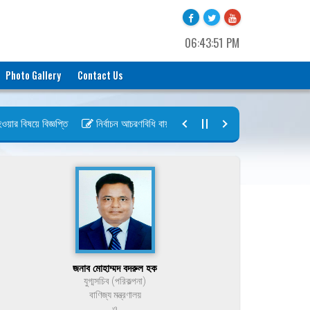
06:43:51 PM
Photo Gallery
Contact Us
 বিষয়ে বিজ্ঞপ্তি
নির্বাচন আচরণবিধি বায়রা ২০২৬-২০২৮
নির্বাচন তফসিল বায়
জনাব মোহাম্মদ বদরুল হক
যুগ্মসচিব (পরিকল্পনা)
বাণিজ্য মন্ত্রণালয়
ও