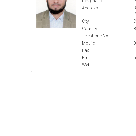
Designation
:
P
Address
:
3
P
City
:
D
Country
:
B
Telephone No.
:
Mobile
:
0
Fax
:
Email
:
n
Web
: