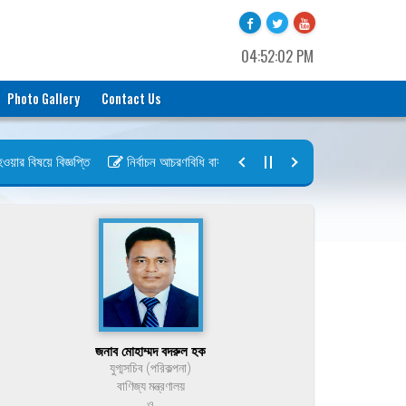
04:52:02 PM
Photo Gallery
Contact Us
র বিষয়ে বিজ্ঞপ্তি
নির্বাচন আচরণবিধি বায়রা ২০২৬-২০২৮
নির্বাচন তফসিল বা
জনাব মোহাম্মদ বদরুল হক
যুগ্মসচিব (পরিকল্পনা)
বাণিজ্য মন্ত্রণালয়
ও