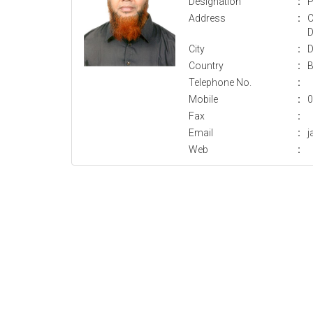
Designation
:
P
Address
:
C
D
City
:
D
Country
:
B
Telephone No.
:
Mobile
:
0
Fax
:
Email
:
j
Web
: