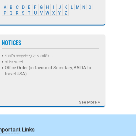
A
B
C
D
E
F
G
H
I
J
K
L
M
N
O
P
Q
R
S
T
U
V
W
X
Y
Z
NOTICES
বায়রা’র সদস্যপদ গ্রহণ ও ভোটার ...
অফিস আদেশ
Office Order (in favour of Secretary, BAIRA to
travel USA)
See More
mportant Links