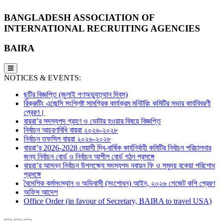
BANGLADESH ASSOCIATION OF
INTERNATIONAL RECRUITING AGENCIES
BAIRA
NOTICES & EVENTS:
ছুটির বিজ্ঞপ্তি (জুলাই গণঅভ্যুত্থান দিবস)
রিক্রুটিং এজেন্সি সংশ্লিষ্ট সামগ্রিক কার্যক্রম মনিটরিং কমিটির সভার কার্যবিবরণী
প্রেরণ।
বায়রা’র সদস্যপদ গ্রহণ ও ভোটার হওয়ার বিষয়ে বিজ্ঞপ্তি
নির্বাচন আচরণবিধি বায়রা ২০২৬-২০২৮
নির্বাচন তফসিল বায়রা ২০২৬-২০২৮
বায়রা’র 2026-2028 মেয়াদী দ্বি-বার্ষিক কার্যনির্বাহী কমিটির নির্বাচন পরিচালনার
জন্য নির্বাচন বোর্ড ও নির্বাচন আপীল বোর্ড গঠন প্রসঙ্গে
বায়রা’র আসন্ন নির্বাচন উপলক্ষ্যে সদস্যপদ নবায়ন ফি ও সমুদয় বকেয়া পরিশোধ
প্রসঙ্গে
বৈদেশিক কর্মসংস্থান ও অভিবাসী (সংশোধন) আইন, ২০২৬ গেজেট কপি প্রেরণ
অফিস আদেশ
Office Order (in favour of Secretary, BAIRA to travel USA)