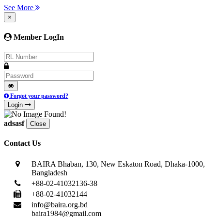
See More
×
Member LogIn
Forgot your password?
Login
adsasf
Close
Contact Us
BAIRA Bhaban, 130, New Eskaton Road, Dhaka-1000,
Bangladesh
+88-02-41032136-38
+88-02-41032144
info@baira.org.bd
baira1984@gmail.com