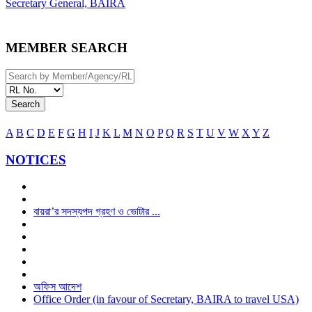
Secretary General, BAIRA
MEMBER SEARCH
Search
A
B
C
D
E
F
G
H
I
J
K
L
M
N
O
P
Q
R
S
T
U
V
W
X
Y
Z
NOTICES
বায়রা’র সদস্যপদ গ্রহণ ও ভোটার ...
অফিস আদেশ
Office Order (in favour of Secretary, BAIRA to travel USA)