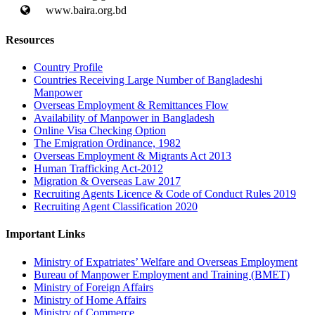
www.baira.org.bd
Resources
Country Profile
Countries Receiving Large Number of Bangladeshi
Manpower
Overseas Employment & Remittances Flow
Availability of Manpower in Bangladesh
Online Visa Checking Option
The Emigration Ordinance, 1982
Overseas Employment & Migrants Act 2013
Human Trafficking Act-2012
Migration & Overseas Law 2017
Recruiting Agents Licence & Code of Conduct Rules 2019
Recruiting Agent Classification 2020
Important Links
Ministry of Expatriates’ Welfare and Overseas Employment
Bureau of Manpower Employment and Training (BMET)
Ministry of Foreign Affairs
Ministry of Home Affairs
Ministry of Commerce