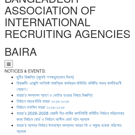
ASSOCIATION OF
INTERNATIONAL
RECRUITING AGENCIES
BAIRA
NOTICES & EVENTS:
ছুটির বিজ্ঞপ্তি (জুলাই গণঅভ্যুত্থান দিবস)
রিক্রুটিং এজেন্সি সংশ্লিষ্ট সামগ্রিক কার্যক্রম মনিটরিং কমিটির সভার কার্যবিবরণী
প্রেরণ।
বায়রা’র সদস্যপদ গ্রহণ ও ভোটার হওয়ার বিষয়ে বিজ্ঞপ্তি
নির্বাচন আচরণবিধি বায়রা ২০২৬-২০২৮
নির্বাচন তফসিল বায়রা ২০২৬-২০২৮
বায়রা’র 2026-2028 মেয়াদী দ্বি-বার্ষিক কার্যনির্বাহী কমিটির নির্বাচন পরিচালনার
জন্য নির্বাচন বোর্ড ও নির্বাচন আপীল বোর্ড গঠন প্রসঙ্গে
বায়রা’র আসন্ন নির্বাচন উপলক্ষ্যে সদস্যপদ নবায়ন ফি ও সমুদয় বকেয়া পরিশোধ
প্রসঙ্গে