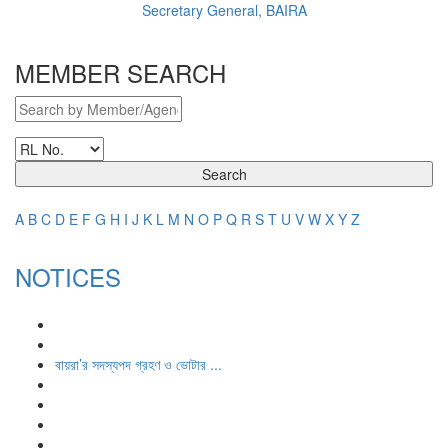
Secretary General, BAIRA
MEMBER SEARCH
Search
A
B
C
D
E
F
G
H
I
J
K
L
M
N
O
P
Q
R
S
T
U
V
W
X
Y
Z
NOTICES
বায়রা’র সদস্যপদ গ্রহণ ও ভোটার ...