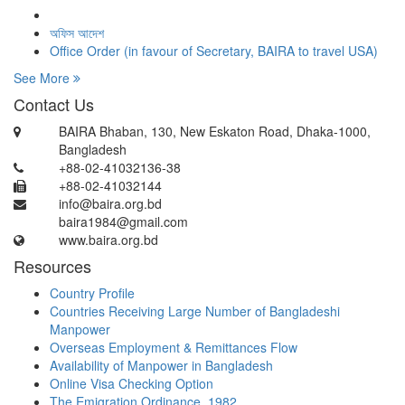
অফিস আদেশ
Office Order (in favour of Secretary, BAIRA to travel USA)
See More
Contact Us
BAIRA Bhaban, 130, New Eskaton Road, Dhaka-1000,
Bangladesh
+88-02-41032136-38
+88-02-41032144
info@baira.org.bd
baira1984@gmail.com
www.baira.org.bd
Resources
Country Profile
Countries Receiving Large Number of Bangladeshi
Manpower
Overseas Employment & Remittances Flow
Availability of Manpower in Bangladesh
Online Visa Checking Option
The Emigration Ordinance, 1982