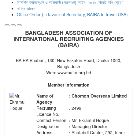
বৈদেশিক কর্মসংস্থান ও অভিবাসী (সংশোধন) আইন, ২০২৬ গেজেট কপি প্রেরণ
অফিস আদেশ
Office Order (in favour of Secretary, BAIRA to travel USA)
BANGLADESH ASSOCIATION OF
INTERNATIONAL RECRUITING AGENCIES
(BAIRA)
BAIRA Bhaban, 130, New Eskaton Road, Dhaka-1000,
Bangladesh
Web: www.baira.org.bd
Member Information
Name of
:
Chomon Overseas Limited
Agency
Recruiting
:
2499
Licence No.
Contact Person
:
Mr. Ekramul Hoque
Designation
:
Managing Director
Address
:
Shatabdi Center, 292, Inner