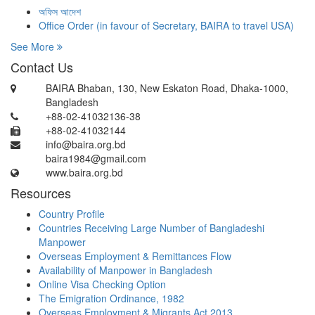
অফিস আদেশ
Office Order (in favour of Secretary, BAIRA to travel USA)
See More
Contact Us
BAIRA Bhaban, 130, New Eskaton Road, Dhaka-1000,
Bangladesh
+88-02-41032136-38
+88-02-41032144
info@baira.org.bd
baira1984@gmail.com
www.baira.org.bd
Resources
Country Profile
Countries Receiving Large Number of Bangladeshi
Manpower
Overseas Employment & Remittances Flow
Availability of Manpower in Bangladesh
Online Visa Checking Option
The Emigration Ordinance, 1982
Overseas Employment & Migrants Act 2013