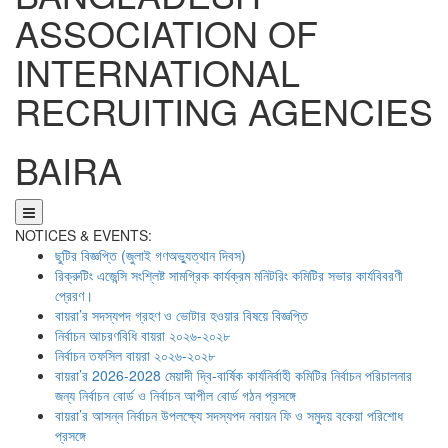
ASSOCIATION OF
INTERNATIONAL
RECRUITING AGENCIES
BAIRA
NOTICES & EVENTS:
ছুটির বিজ্ঞপ্তি (জুলাই গণঅভ্যুত্থান দিবস)
রিক্রুটিং এজেন্সি সংশ্লিষ্ট সামগ্রিক কার্যক্রম মনিটরিং কমিটির সভার কার্যবিবরণী
প্রেরণ।
বায়রা’র সদস্যপদ গ্রহণ ও ভোটার হওয়ার বিষয়ে বিজ্ঞপ্তি
নির্বাচন আচরণবিধি বায়রা ২০২৬-২০২৮
নির্বাচন তফসিল বায়রা ২০২৬-২০২৮
বায়রা’র 2026-2028 মেয়াদী দ্বি-বার্ষিক কার্যনির্বাহী কমিটির নির্বাচন পরিচালনার
জন্য নির্বাচন বোর্ড ও নির্বাচন আপীল বোর্ড গঠন প্রসঙ্গে
বায়রা’র আসন্ন নির্বাচন উপলক্ষ্যে সদস্যপদ নবায়ন ফি ও সমুদয় বকেয়া পরিশোধ
প্রসঙ্গে