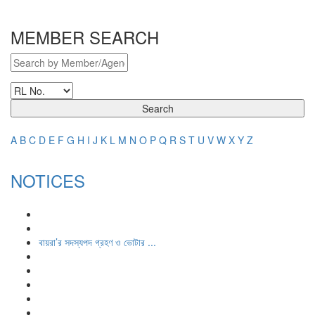
MEMBER SEARCH
Search
A
B
C
D
E
F
G
H
I
J
K
L
M
N
O
P
Q
R
S
T
U
V
W
X
Y
Z
NOTICES
বায়রা’র সদস্যপদ গ্রহণ ও ভোটার ...