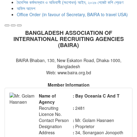
বৈদেশিক কর্মসংস্থান ও অভিবাসী (সংশোধন) আইন, ২০২৬ গেজেট কপি প্রেরণ
অফিস আদেশ
Office Order (in favour of Secretary, BAIRA to travel USA)
BANGLADESH ASSOCIATION OF
INTERNATIONAL RECRUITING AGENCIES
(BAIRA)
BAIRA Bhaban, 130, New Eskaton Road, Dhaka-1000,
Bangladesh
Web: www.baira.org.bd
Member Information
Name of
:
Bay Oceania C And T
Agency
Recruiting
:
2481
Licence No.
Contact Person
:
Mr. Golam Hasnaen
Designation
:
Proprietor
Address
:
34, Sonargaon Jonopoth