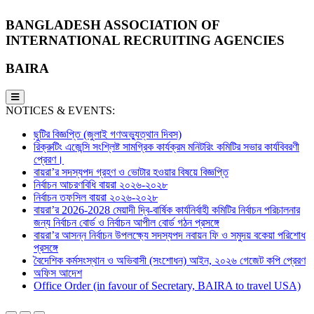
BANGLADESH ASSOCIATION OF
INTERNATIONAL RECRUITING AGENCIES
BAIRA
NOTICES & EVENTS:
ছুটির বিজ্ঞপ্তি (জুলাই গণঅভ্যুত্থান দিবস)
রিক্রুটিং এজেন্সি সংশ্লিষ্ট সামগ্রিক কার্যক্রম মনিটরিং কমিটির সভার কার্যবিবরণী
প্রেরণ।
বায়রা’র সদস্যপদ গ্রহণ ও ভোটার হওয়ার বিষয়ে বিজ্ঞপ্তি
নির্বাচন আচরণবিধি বায়রা ২০২৬-২০২৮
নির্বাচন তফসিল বায়রা ২০২৬-২০২৮
বায়রা’র 2026-2028 মেয়াদী দ্বি-বার্ষিক কার্যনির্বাহী কমিটির নির্বাচন পরিচালনার
জন্য নির্বাচন বোর্ড ও নির্বাচন আপীল বোর্ড গঠন প্রসঙ্গে
বায়রা’র আসন্ন নির্বাচন উপলক্ষ্যে সদস্যপদ নবায়ন ফি ও সমুদয় বকেয়া পরিশোধ
প্রসঙ্গে
বৈদেশিক কর্মসংস্থান ও অভিবাসী (সংশোধন) আইন, ২০২৬ গেজেট কপি প্রেরণ
অফিস আদেশ
Office Order (in favour of Secretary, BAIRA to travel USA)