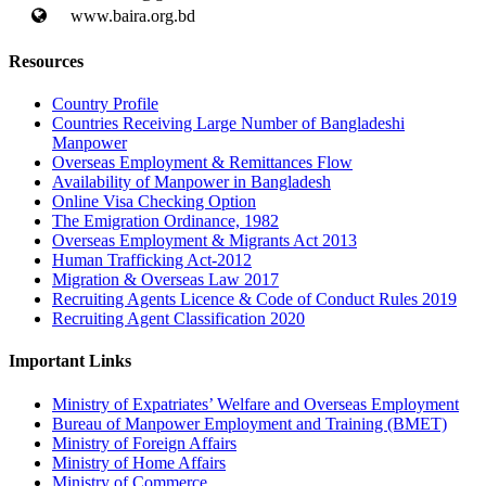
www.baira.org.bd
Resources
Country Profile
Countries Receiving Large Number of Bangladeshi
Manpower
Overseas Employment & Remittances Flow
Availability of Manpower in Bangladesh
Online Visa Checking Option
The Emigration Ordinance, 1982
Overseas Employment & Migrants Act 2013
Human Trafficking Act-2012
Migration & Overseas Law 2017
Recruiting Agents Licence & Code of Conduct Rules 2019
Recruiting Agent Classification 2020
Important Links
Ministry of Expatriates’ Welfare and Overseas Employment
Bureau of Manpower Employment and Training (BMET)
Ministry of Foreign Affairs
Ministry of Home Affairs
Ministry of Commerce