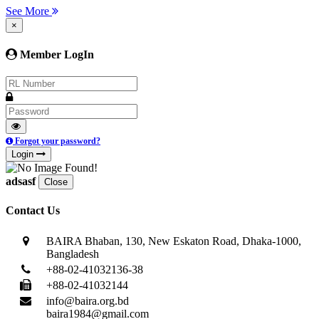
See More
×
Member LogIn
Forgot your password?
Login
adsasf
Close
Contact Us
BAIRA Bhaban, 130, New Eskaton Road, Dhaka-1000,
Bangladesh
+88-02-41032136-38
+88-02-41032144
info@baira.org.bd
baira1984@gmail.com