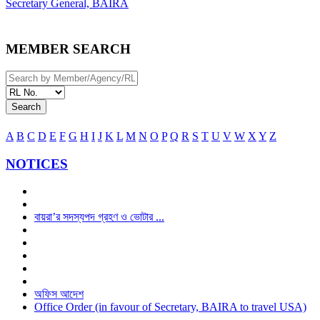
Secretary General, BAIRA
MEMBER SEARCH
Search
A
B
C
D
E
F
G
H
I
J
K
L
M
N
O
P
Q
R
S
T
U
V
W
X
Y
Z
NOTICES
বায়রা’র সদস্যপদ গ্রহণ ও ভোটার ...
অফিস আদেশ
Office Order (in favour of Secretary, BAIRA to travel USA)