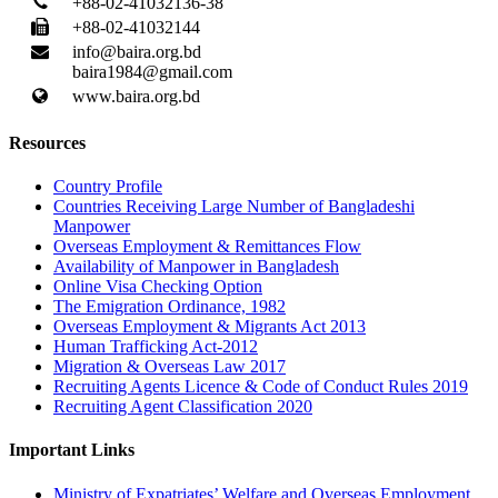
+88-02-41032136-38
+88-02-41032144
info@baira.org.bd
baira1984@gmail.com
www.baira.org.bd
Resources
Country Profile
Countries Receiving Large Number of Bangladeshi
Manpower
Overseas Employment & Remittances Flow
Availability of Manpower in Bangladesh
Online Visa Checking Option
The Emigration Ordinance, 1982
Overseas Employment & Migrants Act 2013
Human Trafficking Act-2012
Migration & Overseas Law 2017
Recruiting Agents Licence & Code of Conduct Rules 2019
Recruiting Agent Classification 2020
Important Links
Ministry of Expatriates’ Welfare and Overseas Employment