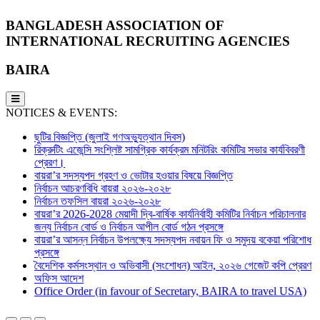
BANGLADESH ASSOCIATION OF
INTERNATIONAL RECRUITING AGENCIES
BAIRA
NOTICES & EVENTS:
ছুটির বিজ্ঞপ্তি (জুলাই গণঅভ্যুত্থান দিবস)
রিক্রুটিং এজেন্সি সংশ্লিষ্ট সামগ্রিক কার্যক্রম মনিটরিং কমিটির সভার কার্যবিবরণী
প্রেরণ।
বায়রা’র সদস্যপদ গ্রহণ ও ভোটার হওয়ার বিষয়ে বিজ্ঞপ্তি
নির্বাচন আচরণবিধি বায়রা ২০২৬-২০২৮
নির্বাচন তফসিল বায়রা ২০২৬-২০২৮
বায়রা’র 2026-2028 মেয়াদী দ্বি-বার্ষিক কার্যনির্বাহী কমিটির নির্বাচন পরিচালনার
জন্য নির্বাচন বোর্ড ও নির্বাচন আপীল বোর্ড গঠন প্রসঙ্গে
বায়রা’র আসন্ন নির্বাচন উপলক্ষ্যে সদস্যপদ নবায়ন ফি ও সমুদয় বকেয়া পরিশোধ
প্রসঙ্গে
বৈদেশিক কর্মসংস্থান ও অভিবাসী (সংশোধন) আইন, ২০২৬ গেজেট কপি প্রেরণ
অফিস আদেশ
Office Order (in favour of Secretary, BAIRA to travel USA)