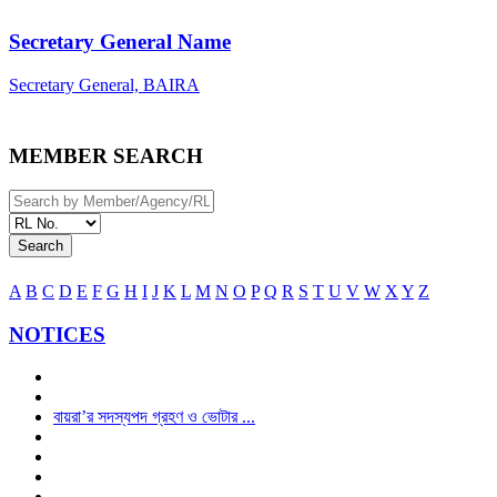
Secretary General Name
Secretary General, BAIRA
MEMBER SEARCH
Search
A
B
C
D
E
F
G
H
I
J
K
L
M
N
O
P
Q
R
S
T
U
V
W
X
Y
Z
NOTICES
বায়রা’র সদস্যপদ গ্রহণ ও ভোটার ...