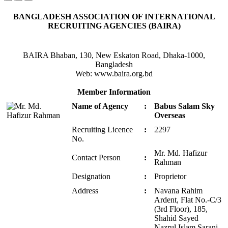
BANGLADESH ASSOCIATION OF INTERNATIONAL
RECRUITING AGENCIES (BAIRA)
BAIRA Bhaban, 130, New Eskaton Road, Dhaka-1000,
Bangladesh
Web: www.baira.org.bd
Member Information
Name of Agency
:
Babus Salam Sky
Overseas
Recruiting Licence
:
2297
No.
Mr. Md. Hafizur
Contact Person
:
Rahman
Designation
:
Proprietor
Address
:
Navana Rahim
Ardent, Flat No.-C/3
(3rd Floor), 185,
Shahid Sayed
Nazrul Islam Sarani,