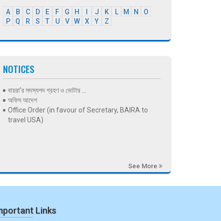
A
B
C
D
E
F
G
H
I
J
K
L
M
N
O
P
Q
R
S
T
U
V
W
X
Y
Z
NOTICES
বায়রা’র সদস্যপদ গ্রহণ ও ভোটার ...
অফিস আদেশ
Office Order (in favour of Secretary, BAIRA to
travel USA)
See More
mportant Links