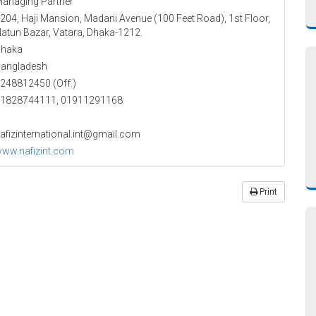
anaging Partner
204, Haji Mansion, Madani Avenue (100 Feet Road), 1st Floor,
atun Bazar, Vatara, Dhaka-1212.
haka
angladesh
248812450 (Off.)
1828744111, 01911291168
afizinternational.int@gmail.com
ww.nafizint.com
Print