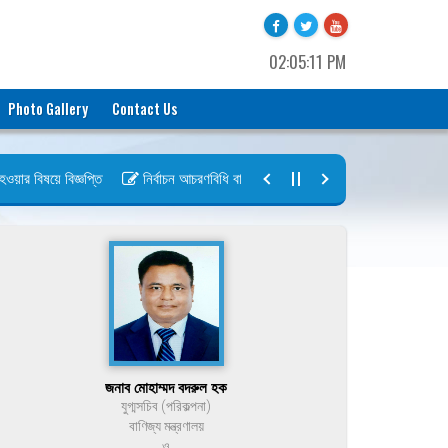
02:05:11 PM
Photo Gallery
Contact Us
র বিষয়ে বিজ্ঞপ্তি
নির্বাচন আচরণবিধি বায়রা ২০২৬-২০২৮
নির্বাচন তফসিল ব
জনাব মোহাম্মদ বদরুল হক
যুগ্মসচিব (পরিকল্পনা)
বাণিজ্য মন্ত্রণালয়
ও