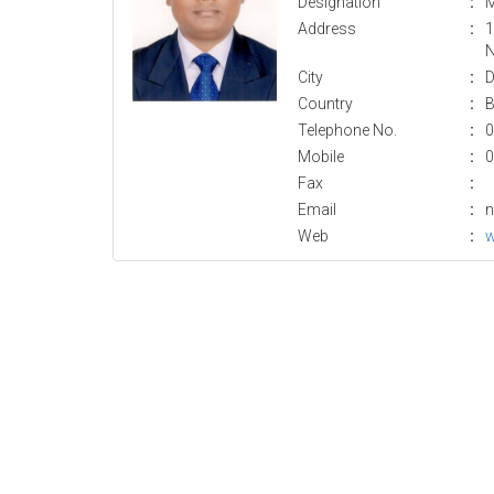
Designation
:
M
Address
:
1
N
City
:
D
Country
:
B
Telephone No.
:
0
Mobile
:
0
Fax
:
Email
:
n
Web
:
w