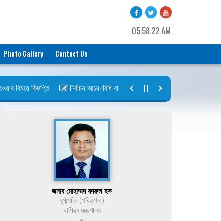
05:58:22 AM
Photo Gallery
Contact Us
 বিষয়ে বিজ্ঞপ্তি
নির্বাচন আচরণবিধি বায়রা ২০২৬-২০২৮
নির্বাচন তফসিল বা
জনাব মোহাম্মদ বদরুল হক
যুগ্মসচিব (পরিকল্পনা)
বাণিজ্য মন্ত্রণালয়
ও