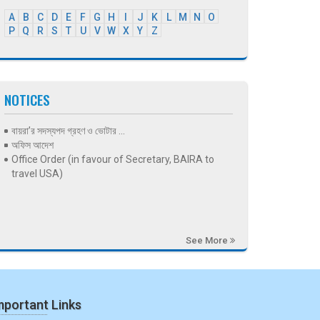
A
B
C
D
E
F
G
H
I
J
K
L
M
N
O
P
Q
R
S
T
U
V
W
X
Y
Z
NOTICES
বায়রা’র সদস্যপদ গ্রহণ ও ভোটার ...
অফিস আদেশ
Office Order (in favour of Secretary, BAIRA to
travel USA)
See More
mportant Links