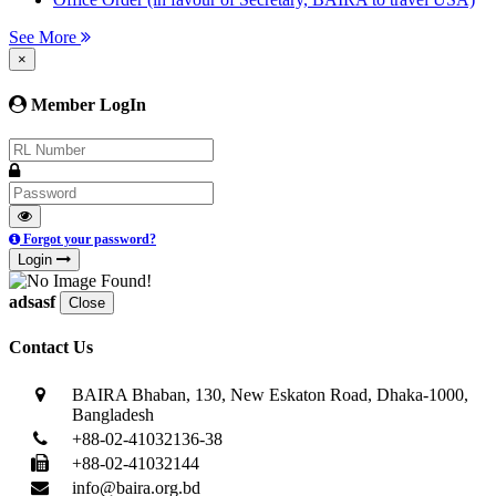
See More
×
Member LogIn
Forgot your password?
Login
adsasf
Close
Contact Us
BAIRA Bhaban, 130, New Eskaton Road, Dhaka-1000,
Bangladesh
+88-02-41032136-38
+88-02-41032144
info@baira.org.bd