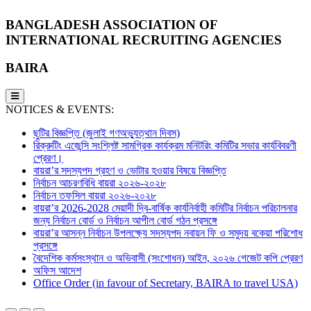
BANGLADESH ASSOCIATION OF
INTERNATIONAL RECRUITING AGENCIES
BAIRA
NOTICES & EVENTS:
ছুটির বিজ্ঞপ্তি (জুলাই গণঅভ্যুত্থান দিবস)
রিক্রুটিং এজেন্সি সংশ্লিষ্ট সামগ্রিক কার্যক্রম মনিটরিং কমিটির সভার কার্যবিবরণী
প্রেরণ।
বায়রা’র সদস্যপদ গ্রহণ ও ভোটার হওয়ার বিষয়ে বিজ্ঞপ্তি
নির্বাচন আচরণবিধি বায়রা ২০২৬-২০২৮
নির্বাচন তফসিল বায়রা ২০২৬-২০২৮
বায়রা’র 2026-2028 মেয়াদী দ্বি-বার্ষিক কার্যনির্বাহী কমিটির নির্বাচন পরিচালনার
জন্য নির্বাচন বোর্ড ও নির্বাচন আপীল বোর্ড গঠন প্রসঙ্গে
বায়রা’র আসন্ন নির্বাচন উপলক্ষ্যে সদস্যপদ নবায়ন ফি ও সমুদয় বকেয়া পরিশোধ
প্রসঙ্গে
বৈদেশিক কর্মসংস্থান ও অভিবাসী (সংশোধন) আইন, ২০২৬ গেজেট কপি প্রেরণ
অফিস আদেশ
Office Order (in favour of Secretary, BAIRA to travel USA)