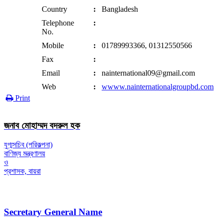
Country
:
Bangladesh
Telephone
:
No.
Mobile
:
01789993366, 01312550566
Fax
:
Email
:
nainternational09@gmail.com
Web
:
wwww.nainternationalgroupbd.com
Print
জনাব মোহাম্মদ বদরুল হক
যুগ্মসচিব (পরিকল্পনা)
বাণিজ্য মন্ত্রণালয়
ও
প্রশাসক, বায়রা
Secretary General Name