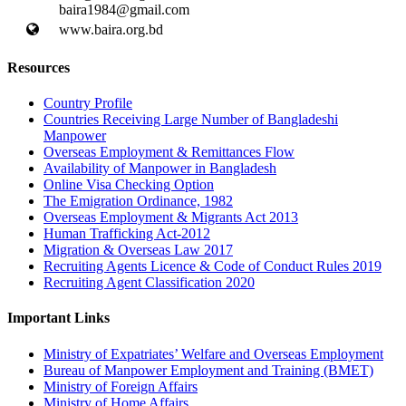
baira1984@gmail.com
www.baira.org.bd
Resources
Country Profile
Countries Receiving Large Number of Bangladeshi
Manpower
Overseas Employment & Remittances Flow
Availability of Manpower in Bangladesh
Online Visa Checking Option
The Emigration Ordinance, 1982
Overseas Employment & Migrants Act 2013
Human Trafficking Act-2012
Migration & Overseas Law 2017
Recruiting Agents Licence & Code of Conduct Rules 2019
Recruiting Agent Classification 2020
Important Links
Ministry of Expatriates’ Welfare and Overseas Employment
Bureau of Manpower Employment and Training (BMET)
Ministry of Foreign Affairs
Ministry of Home Affairs