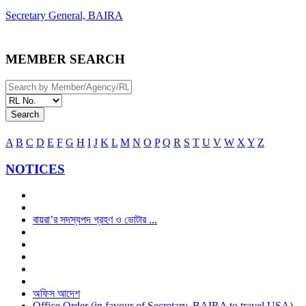
Secretary General, BAIRA
MEMBER SEARCH
Search
A
B
C
D
E
F
G
H
I
J
K
L
M
N
O
P
Q
R
S
T
U
V
W
X
Y
Z
NOTICES
বায়রা’র সদস্যপদ গ্রহণ ও ভোটার ...
অফিস আদেশ
Office Order (in favour of Secretary, BAIRA to travel USA)