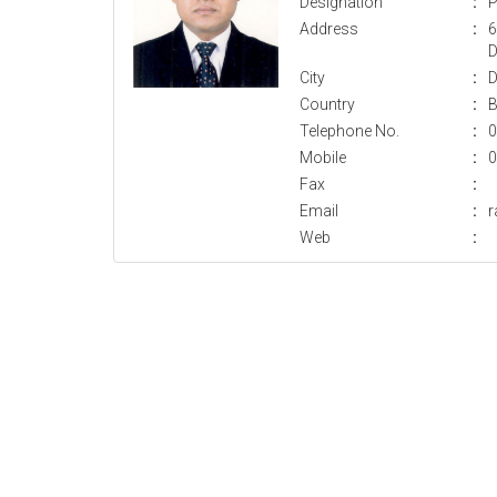
Designation
:
P
Address
:
6
D
City
:
D
Country
:
B
Telephone No.
:
0
Mobile
:
0
Fax
:
Email
:
Web
: