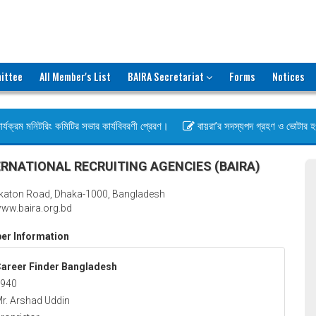
ittee
All Member's List
BAIRA Secretariat
Forms
Notices
্যক্রম মনিটরিং কমিটির সভার কার্যবিবরণী প্রেরণ।
বায়রা’র সদস্যপদ গ্রহণ ও ভোটার হওয়ার
স)
RNATIONAL RECRUITING AGENCIES (BAIRA)
katon Road, Dhaka-1000, Bangladesh
ww.baira.org.bd
r Information
areer Finder Bangladesh
940
r. Arshad Uddin