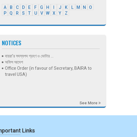
A
B
C
D
E
F
G
H
I
J
K
L
M
N
O
P
Q
R
S
T
U
V
W
X
Y
Z
NOTICES
বায়রা’র সদস্যপদ গ্রহণ ও ভোটার ...
অফিস আদেশ
Office Order (in favour of Secretary, BAIRA to
travel USA)
See More
mportant Links