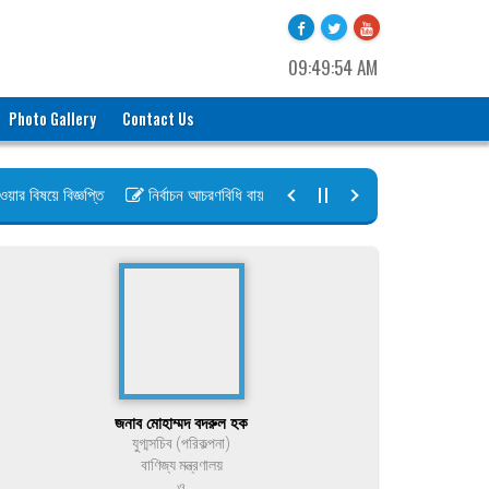
09:49:54 AM
Photo Gallery
Contact Us
 বিষয়ে বিজ্ঞপ্তি
নির্বাচন আচরণবিধি বায়রা ২০২৬-২০২৮
নির্বাচন তফসিল বায়
জনাব মোহাম্মদ বদরুল হক
যুগ্মসচিব (পরিকল্পনা)
বাণিজ্য মন্ত্রণালয়
ও