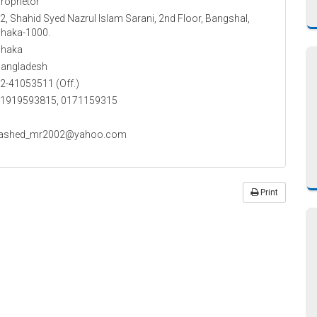
roprietor
2, Shahid Syed Nazrul Islam Sarani, 2nd Floor, Bangshal,
haka-1000.
haka
angladesh
2-41053511 (Off.)
1919593815, 0171159315
rashed_mr2002@yahoo.com
Print