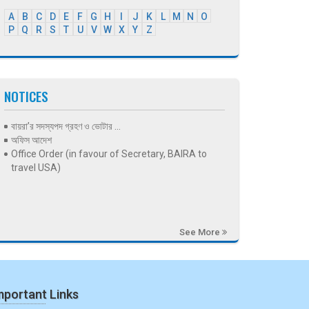
A
B
C
D
E
F
G
H
I
J
K
L
M
N
O
P
Q
R
S
T
U
V
W
X
Y
Z
NOTICES
বায়রা’র সদস্যপদ গ্রহণ ও ভোটার ...
অফিস আদেশ
Office Order (in favour of Secretary, BAIRA to
travel USA)
See More
mportant Links