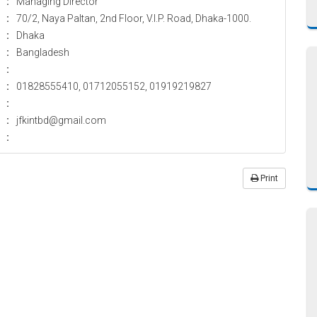
:
Managing Director
:
70/2, Naya Paltan, 2nd Floor, V.I.P. Road, Dhaka-1000.
:
Dhaka
:
Bangladesh
:
:
01828555410, 01712055152, 01919219827
:
:
jfkintbd@gmail.com
:
Print