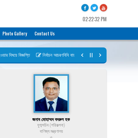
02:22:32 PM
Photo Gallery
Contact Us
 বিষয়ে বিজ্ঞপ্তি
নির্বাচন আচরণবিধি বায়রা ২০২৬-২০২৮
নির্বাচন তফসিল বায়
জনাব মোহাম্মদ বদরুল হক
যুগ্মসচিব (পরিকল্পনা)
বাণিজ্য মন্ত্রণালয়
ও