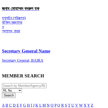
জনাব মোহাম্মদ বদরুল হক
যুগ্মসচিব (পরিকল্পনা)
বাণিজ্য মন্ত্রণালয়
ও
প্রশাসক, বায়রা
Secretary General Name
Secretary General, BAIRA
MEMBER SEARCH
Search
A
B
C
D
E
F
G
H
I
J
K
L
M
N
O
P
Q
R
S
T
U
V
W
X
Y
Z