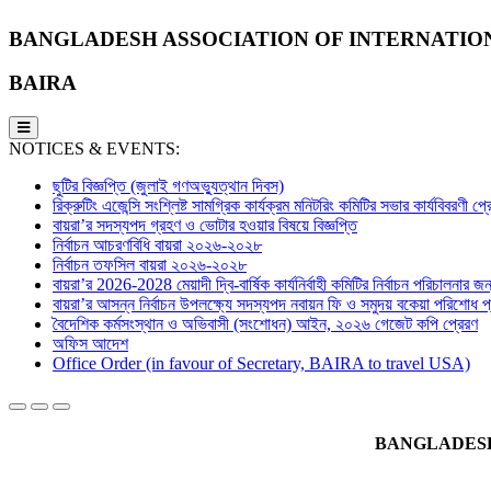
BANGLADESH ASSOCIATION OF INTERNATIO
BAIRA
NOTICES & EVENTS:
ছুটির বিজ্ঞপ্তি (জুলাই গণঅভ্যুত্থান দিবস)
রিক্রুটিং এজেন্সি সংশ্লিষ্ট সামগ্রিক কার্যক্রম মনিটরিং কমিটির সভার কার্যবিবরণী প
বায়রা’র সদস্যপদ গ্রহণ ও ভোটার হওয়ার বিষয়ে বিজ্ঞপ্তি
নির্বাচন আচরণবিধি বায়রা ২০২৬-২০২৮
নির্বাচন তফসিল বায়রা ২০২৬-২০২৮
বায়রা’র 2026-2028 মেয়াদী দ্বি-বার্ষিক কার্যনির্বাহী কমিটির নির্বাচন পরিচালনার জন্
বায়রা’র আসন্ন নির্বাচন উপলক্ষ্যে সদস্যপদ নবায়ন ফি ও সমুদয় বকেয়া পরিশোধ প্র
বৈদেশিক কর্মসংস্থান ও অভিবাসী (সংশোধন) আইন, ২০২৬ গেজেট কপি প্রেরণ
অফিস আদেশ
Office Order (in favour of Secretary, BAIRA to travel USA)
BANGLADESH