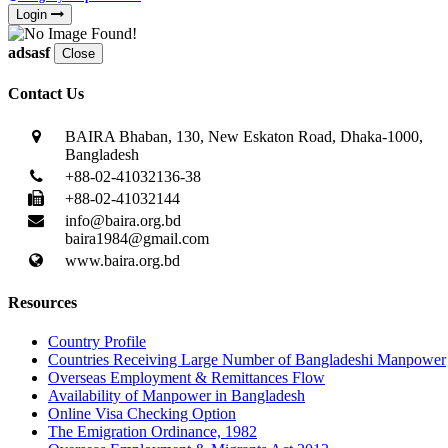
Login
adsasf
Close
Contact Us
BAIRA Bhaban, 130, New Eskaton Road, Dhaka-1000,
Bangladesh
+88-02-41032136-38
+88-02-41032144
info@baira.org.bd
baira1984@gmail.com
www.baira.org.bd
Resources
Country Profile
Countries Receiving Large Number of Bangladeshi Manpower
Overseas Employment & Remittances Flow
Availability of Manpower in Bangladesh
Online Visa Checking Option
The Emigration Ordinance, 1982