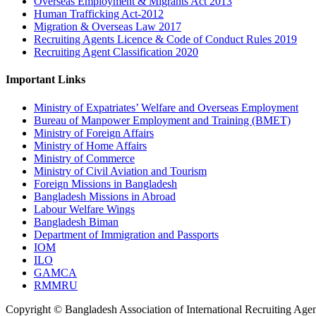
Overseas Employment & Migrants Act 2013
Human Trafficking Act-2012
Migration & Overseas Law 2017
Recruiting Agents Licence & Code of Conduct Rules 2019
Recruiting Agent Classification 2020
Important Links
Ministry of Expatriates’ Welfare and Overseas Employment
Bureau of Manpower Employment and Training (BMET)
Ministry of Foreign Affairs
Ministry of Home Affairs
Ministry of Commerce
Ministry of Civil Aviation and Tourism
Foreign Missions in Bangladesh
Bangladesh Missions in Abroad
Labour Welfare Wings
Bangladesh Biman
Department of Immigration and Passports
IOM
ILO
GAMCA
RMMRU
Copyright © Bangladesh Association of International Recruiting Agen