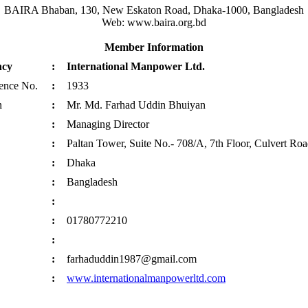
BAIRA Bhaban, 130, New Eskaton Road, Dhaka-1000, Bangladesh
Web: www.baira.org.bd
Member Information
ncy
:
International Manpower Ltd.
cence No.
:
1933
n
:
Mr. Md. Farhad Uddin Bhuiyan
:
Managing Director
:
Paltan Tower, Suite No.- 708/A, 7th Floor, Culvert Ro
:
Dhaka
:
Bangladesh
.
:
:
01780772210
:
:
farhaduddin1987@gmail.com
:
www.internationalmanpowerltd.com