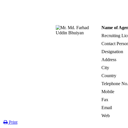
Name of Age
Recruiting Li
Contact Perso
Designation
Address
City
Country
Telephone No
Mobile
Fax
Email
Web
Print