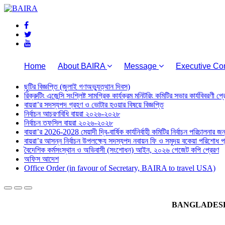
Home
About BAIRA
Message
Executive Co
ছুটির বিজ্ঞপ্তি (জুলাই গণঅভ্যুত্থান দিবস)
রিক্রুটিং এজেন্সি সংশ্লিষ্ট সামগ্রিক কার্যক্রম মনিটরিং কমিটির সভার কার্যবিবরণী প
বায়রা’র সদস্যপদ গ্রহণ ও ভোটার হওয়ার বিষয়ে বিজ্ঞপ্তি
নির্বাচন আচরণবিধি বায়রা ২০২৬-২০২৮
নির্বাচন তফসিল বায়রা ২০২৬-২০২৮
বায়রা’র 2026-2028 মেয়াদী দ্বি-বার্ষিক কার্যনির্বাহী কমিটির নির্বাচন পরিচালনার জন্
বায়রা’র আসন্ন নির্বাচন উপলক্ষ্যে সদস্যপদ নবায়ন ফি ও সমুদয় বকেয়া পরিশোধ প্র
বৈদেশিক কর্মসংস্থান ও অভিবাসী (সংশোধন) আইন, ২০২৬ গেজেট কপি প্রেরণ
অফিস আদেশ
Office Order (in favour of Secretary, BAIRA to travel USA)
BANGLADESH