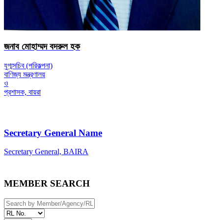
জনাব মোহাম্মদ বদরুল হক
যুগ্মসচিব (পরিকল্পনা)
বাণিজ্য মন্ত্রণালয়
ও
প্রশাসক, বায়রা
Secretary General Name
Secretary General, BAIRA
MEMBER SEARCH