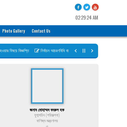
02:29:24 AM
Photo Gallery
Contact Us
র বিষয়ে বিজ্ঞপ্তি
নির্বাচন আচরণবিধি বায়রা ২০২৬-২০২৮
নির্বাচন তফসিল ব
জনাব মোহাম্মদ বদরুল হক
যুগ্মসচিব (পরিকল্পনা)
বাণিজ্য মন্ত্রণালয়
ও