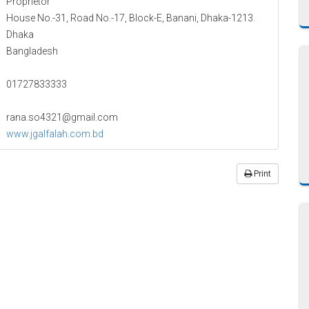
Proprietor
House No.-31, Road No.-17, Block-E, Banani, Dhaka-1213.
Dhaka
Bangladesh
01727833333
rana.so4321@gmail.com
www.jgalfalah.com.bd
Print