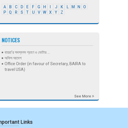
A
B
C
D
E
F
G
H
I
J
K
L
M
N
O
P
Q
R
S
T
U
V
W
X
Y
Z
NOTICES
বায়রা’র সদস্যপদ গ্রহণ ও ভোটার ...
অফিস আদেশ
Office Order (in favour of Secretary, BAIRA to
travel USA)
See More
mportant Links